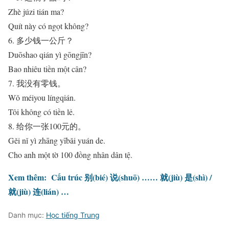
Zhè júzi tián ma?
Quít này có ngọt không?
6. 多少钱一公斤？
Duōshao qián yì gōngjīn?
Bao nhiêu tiền một cân?
7. 我没有零钱。
Wǒ méiyou língqián.
Tôi không có tiền lẻ.
8. 给你一张100元的。
Gěi nǐ yì zhāng yībǎi yuán de.
Cho anh một tờ 100 đồng nhân dân tệ.
Xem thêm:
Cấu trúc 别(bié) 说(shuō) …… 就(jiù) 是(shì) /
就(jiù) 连(lián) …
Danh mục:
Học tiếng Trung