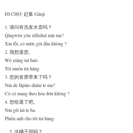
ĐI CHỢ: 赶集 Gǎnjí
1. 请问有洗发水卖吗？
Qǐngwèn yǒu xǐfàshuǐ mài ma?
Xin lỗi, có nước gội đầu không ?
2. 我想退货。
Wǒ xiǎng tuì huò.
Tôi muốn trả hàng.
3. 您的发票带来了吗？
Nín de fāpiào dàilai le ma?
Cô có mang theo hóa đơn không ?
4. 您给退了吧。
Nín gěi tuì le ba.
Phiền anh cho tôi trả hàng.
5. 这橘子甜吗？