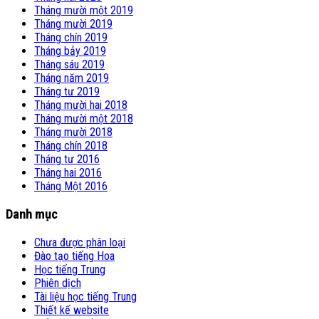
Tháng mười một 2019
Tháng mười 2019
Tháng chín 2019
Tháng bảy 2019
Tháng sáu 2019
Tháng năm 2019
Tháng tư 2019
Tháng mười hai 2018
Tháng mười một 2018
Tháng mười 2018
Tháng chín 2018
Tháng tư 2016
Tháng hai 2016
Tháng Một 2016
Danh mục
Chưa được phân loại
Đào tạo tiếng Hoa
Học tiếng Trung
Phiên dịch
Tài liệu học tiếng Trung
Thiết kế website