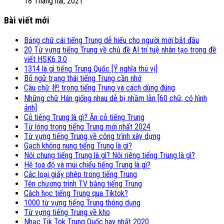
18 Tháng hai, 2021
Bài viết mới
Bảng chữ cái tiếng Trung dễ hiểu cho người mới bắt đầu
20 Từ vựng tiếng Trung về chủ đề AI trí tuệ nhân tạo trong đề
viết HSK6 3.0
1314 là gì tiếng Trung Quốc [Ý nghĩa thú vị]
Bổ ngữ trạng thái tiếng Trung cần nhớ
Câu chữ 把 trong tiếng Trung và cách dùng đúng
Những chữ Hán giống nhau dễ bị nhầm lẫn [60 chữ, có hình
ảnh]
Cỗ tiếng Trung là gì? Ăn cỗ tiếng Trung
Từ lóng trong tiếng Trung mới nhất 2024
Từ vựng tiếng Trung về công trình xây dựng
Gạch không nung tiếng Trung là gì?
Nói chung tiếng Trung là gì? Nói riêng tiếng Trung là gì?
Hệ tọa độ và múi chiếu tiếng Trung là gì?
Các loại giấy phép trong tiếng Trung
Tên chương trình TV bằng tiếng Trung
Cách học tiếng Trung qua Tiktok?
1000 từ vựng tiếng Trung thông dụng
Từ vựng tiếng Trung về kho
Nhạc Tik Tok Trung Quốc hay nhất 2020