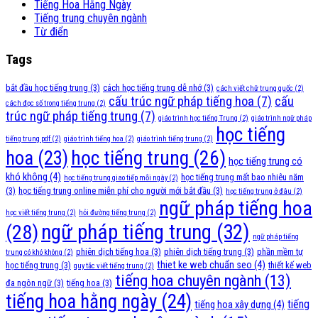
Tiếng Hoa Hằng Ngày
Tiếng trung chuyên ngành
Từ điển
Tags
bắt đầu học tiếng trung
(3)
cách học tiếng trung dễ nhớ
(3)
cách viết chữ trung quốc
(2)
cấu trúc ngữ pháp tiếng hoa
(7)
cấu
cách đọc số trong tiếng trung
(2)
trúc ngữ pháp tiếng trung
(7)
giáo trình học tiếng Trung
(2)
giáo trình ngữ pháp
học tiếng
tiếng trung pdf
(2)
giáo trình tiếng hoa
(2)
giáo trình tiếng trung
(2)
học tiếng trung
(26)
hoa
(23)
học tiếng trung có
khó không
(4)
học tiếng trung mất bao nhiêu năm
học tiếng trung giao tiếp mỗi ngày
(2)
(3)
học tiếng trung online miễn phí cho người mới bắt đầu
(3)
học tiếng trung ở đâu
(2)
ngữ pháp tiếng hoa
học viết tiếng trung
(2)
hỏi đường tiếng trung
(2)
ngữ pháp tiếng trung
(32)
(28)
ngữ pháp tiếng
phiên dịch tiếng hoa
(3)
phiên dịch tiếng trung
(3)
phần mềm tự
trung có khó không
(2)
thiet ke web chuẩn seo
(4)
học tiếng trung
(3)
thiết kế web
quy tắc viết tiếng trung
(2)
tiếng hoa chuyên ngành
(13)
đa ngôn ngữ
(3)
tiếng hoa
(3)
tiếng hoa hằng ngày
(24)
tiếng
tiếng hoa xây dựng
(4)