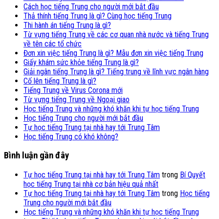
Cách học tiếng Trung cho người mới bắt đầu
Thả thính tiếng Trung là gì? Cùng học tiếng Trung
Thi hành án tiếng Trung là gì?
Từ vựng tiếng Trung về các cơ quan nhà nước và tiếng Trung
về tên các tổ chức
Đơn xin việc tiếng Trung là gì? Mẫu đơn xin việc tiếng Trung
Giấy khám sức khỏe tiếng Trung là gì?
Giải ngân tiếng Trung là gì? Tiếng trung về lĩnh vực ngân hàng
Cố lên tiếng Trung là gì?
Tiếng Trung về Virus Corona mới
Từ vựng tiếng Trung về Ngoại giao
Học tiếng Trung và những khó khăn khi tự học tiếng Trung
Học tiếng Trung cho người mới bắt đầu
Tự học tiếng Trung tại nhà hay tới Trung Tâm
Học tiếng Trung có khó không?
Bình luận gần đây
Tự học tiếng Trung tại nhà hay tới Trung Tâm
trong
Bí Quyết
học tiếng Trung tại nhà cơ bản hiệu quả nhất
Tự học tiếng Trung tại nhà hay tới Trung Tâm
trong
Học tiếng
Trung cho người mới bắt đầu
Học tiếng Trung và những khó khăn khi tự học tiếng Trung