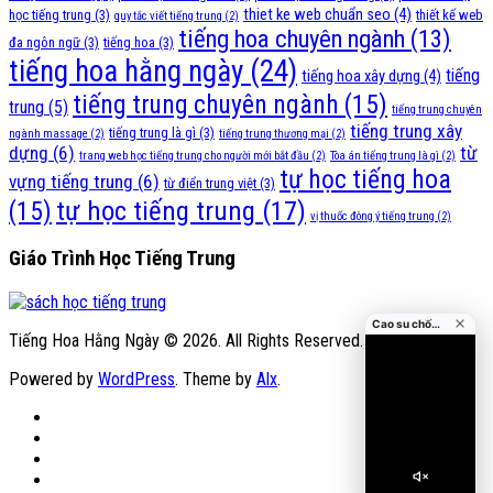
thiet ke web chuẩn seo
(4)
học tiếng trung
(3)
thiết kế web
quy tắc viết tiếng trung
(2)
tiếng hoa chuyên ngành
(13)
đa ngôn ngữ
(3)
tiếng hoa
(3)
tiếng hoa hằng ngày
(24)
tiếng
tiếng hoa xây dựng
(4)
tiếng trung chuyên ngành
(15)
trung
(5)
tiếng trung chuyên
tiếng trung xây
tiếng trung là gì
(3)
ngành massage
(2)
tiếng trung thương mại
(2)
dựng
(6)
từ
trang web học tiếng trung cho người mới bắt đầu
(2)
Tòa án tiếng trung là gì
(2)
tự học tiếng hoa
vựng tiếng trung
(6)
từ điển trung việt
(3)
tự học tiếng trung
(17)
(15)
vị thuốc đông ý tiếng trung
(2)
Giáo Trình Học Tiếng Trung
Cao su chống va đập cửa
Tiếng Hoa Hằng Ngày © 2026. All Rights Reserved.
Powered by
WordPress
. Theme by
Alx
.