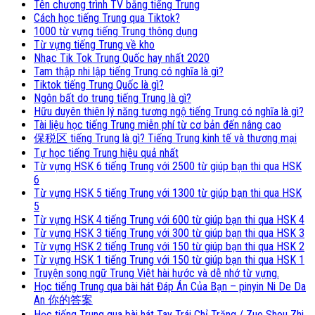
Tên chương trình TV bằng tiếng Trung
Cách học tiếng Trung qua Tiktok?
1000 từ vựng tiếng Trung thông dụng
Từ vựng tiếng Trung về kho
Nhạc Tik Tok Trung Quốc hay nhất 2020
Tam thập nhi lập tiếng Trung có nghĩa là gì?
Tiktok tiếng Trung Quốc là gì?
Ngôn bất do trung tiếng Trung là gì?
Hữu duyên thiên lý năng tương ngộ tiếng Trung có nghĩa là gì?
Tài liệu học tiếng Trung miễn phí từ cơ bản đến nâng cao
保税区 tiếng Trung là gì? Tiếng Trung kinh tế và thương mại
Tự học tiếng Trung hiệu quả nhất
Từ vựng HSK 6 tiếng Trung với 2500 từ giúp bạn thi qua HSK
6
Từ vựng HSK 5 tiếng Trung với 1300 từ giúp bạn thi qua HSK
5
Từ vựng HSK 4 tiếng Trung với 600 từ giúp bạn thi qua HSK 4
Từ vựng HSK 3 tiếng Trung với 300 từ giúp bạn thi qua HSK 3
Từ vựng HSK 2 tiếng Trung với 150 từ giúp bạn thi qua HSK 2
Từ vựng HSK 1 tiếng Trung với 150 từ giúp bạn thi qua HSK 1
Truyện song ngữ Trung Việt hài hước và dễ nhớ từ vựng.
Học tiếng Trung qua bài hát Đáp Án Của Bạn – pinyin Ni De Da
An 你的答案
Học tiếng Trung qua bài hát Tay Trái Chỉ Trăng / Zuo Shou Zhi