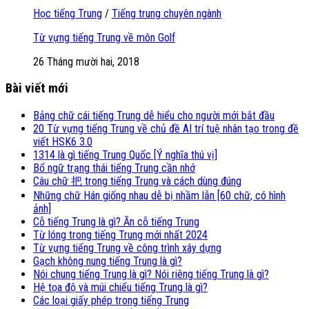
Học tiếng Trung
/
Tiếng trung chuyên ngành
Từ vựng tiếng Trung về môn Golf
26 Tháng mười hai, 2018
Bài viết mới
Bảng chữ cái tiếng Trung dễ hiểu cho người mới bắt đầu
20 Từ vựng tiếng Trung về chủ đề AI trí tuệ nhân tạo trong đề
viết HSK6 3.0
1314 là gì tiếng Trung Quốc [Ý nghĩa thú vị]
Bổ ngữ trạng thái tiếng Trung cần nhớ
Câu chữ 把 trong tiếng Trung và cách dùng đúng
Những chữ Hán giống nhau dễ bị nhầm lẫn [60 chữ, có hình
ảnh]
Cỗ tiếng Trung là gì? Ăn cỗ tiếng Trung
Từ lóng trong tiếng Trung mới nhất 2024
Từ vựng tiếng Trung về công trình xây dựng
Gạch không nung tiếng Trung là gì?
Nói chung tiếng Trung là gì? Nói riêng tiếng Trung là gì?
Hệ tọa độ và múi chiếu tiếng Trung là gì?
Các loại giấy phép trong tiếng Trung