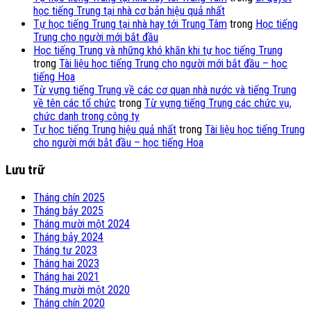
học tiếng Trung tại nhà cơ bản hiệu quả nhất
Tự học tiếng Trung tại nhà hay tới Trung Tâm
trong
Học tiếng
Trung cho người mới bắt đầu
Học tiếng Trung và những khó khăn khi tự học tiếng Trung
trong
Tài liệu học tiếng Trung cho người mới bắt đầu – học
tiếng Hoa
Từ vựng tiếng Trung về các cơ quan nhà nước và tiếng Trung
về tên các tổ chức
trong
Từ vựng tiếng Trung các chức vụ,
chức danh trong công ty
Tự học tiếng Trung hiệu quả nhất
trong
Tài liệu học tiếng Trung
cho người mới bắt đầu – học tiếng Hoa
Lưu trữ
Tháng chín 2025
Tháng bảy 2025
Tháng mười một 2024
Tháng bảy 2024
Tháng tư 2023
Tháng hai 2023
Tháng hai 2021
Tháng mười một 2020
Tháng chín 2020