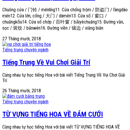
Chuông cửa / 门铃 / ménlíng11. Cửa chống trộm / 防盗门 / fángdào
mén12. Cửa lớn, cổng / 大门 / dàmén13. Cửa sổ / 窗口 /
chuāngkǒu14. Cửa sổ chớp / 百叶窗 / bǎiyèchuāng15. Đường vằn,
sọc / 斑纹 / bānwén16. Đường viền / 镶边 / xiāng biān
27 Tháng mười, 2018
Tiếng trung chuyên ngành
Tiếng Trung Về Vui Chơi Giải Trí
Cùng nhau tự học tiếng Hoa với bài viết Tiếng Trung Về Vui Chơi Giải
Trí
26 Tháng mười, 2018
Tiếng trung chuyên ngành
TỪ VỰNG TIẾNG HOA VỀ ĐÁM CƯỚI
Cùng nhau tự học tiếng Hoa với bài viết TỪ VỰNG TIẾNG HOA VỀ