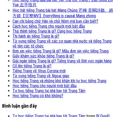
Yue 左手指月
Học hát tiếng Trung bài hát Mang Chủng 芒種 音闕詩聽、趙
方婧【完整MV】Everything is causal Mang zhong
Can chi bằng chữ Hán và chữ Nôm mà bạn cần biết?
Cách học tiếng Trung cho người mới bắt đầu
Thả thính tiếng Trung là gì? Cùng học tiếng Trung
Thi hành án tiếng Trung là gì?
Từ vựng tiếng Trung về các cơ quan nhà nước và tiếng Trung
về tên các tổ chức
Đơn xin việc tiếng Trung là gì? Mẫu đơn xin việc tiếng Trung
Giấy khám sức khỏe tiếng Trung là gì?
Giải ngân tiếng Trung là gì? Tiếng trung về lĩnh vực ngân hàng
Cố lên tiếng Trung là gì?
Tiếng Trung về Virus Corona mới
Từ vựng tiếng Trung về Ngoại giao
Học tiếng Trung và những khó khăn khi tự học tiếng Trung
Học tiếng Trung cho người mới bắt đầu
Tự học tiếng Trung tại nhà hay tới Trung Tâm
Học tiếng Trung có khó không?
Bình luận gần đây
Tự học tiếng Trung tại nhà hay tới Trung Tâm
trong
Bí Quyết