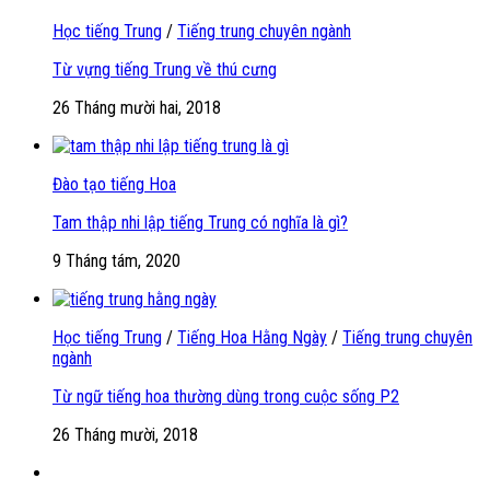
Học tiếng Trung
/
Tiếng trung chuyên ngành
Từ vựng tiếng Trung về thú cưng
26 Tháng mười hai, 2018
Đào tạo tiếng Hoa
Tam thập nhi lập tiếng Trung có nghĩa là gì?
9 Tháng tám, 2020
Học tiếng Trung
/
Tiếng Hoa Hằng Ngày
/
Tiếng trung chuyên
ngành
Từ ngữ tiếng hoa thường dùng trong cuộc sống P2
26 Tháng mười, 2018