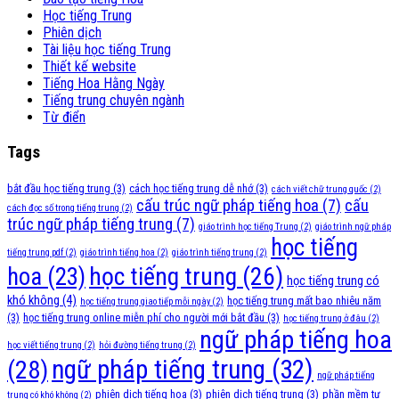
Học tiếng Trung
Phiên dịch
Tài liệu học tiếng Trung
Thiết kế website
Tiếng Hoa Hằng Ngày
Tiếng trung chuyên ngành
Từ điển
Tags
bắt đầu học tiếng trung
(3)
cách học tiếng trung dễ nhớ
(3)
cách viết chữ trung quốc
(2)
cấu trúc ngữ pháp tiếng hoa
(7)
cấu
cách đọc số trong tiếng trung
(2)
trúc ngữ pháp tiếng trung
(7)
giáo trình học tiếng Trung
(2)
giáo trình ngữ pháp
học tiếng
tiếng trung pdf
(2)
giáo trình tiếng hoa
(2)
giáo trình tiếng trung
(2)
học tiếng trung
(26)
hoa
(23)
học tiếng trung có
khó không
(4)
học tiếng trung mất bao nhiêu năm
học tiếng trung giao tiếp mỗi ngày
(2)
(3)
học tiếng trung online miễn phí cho người mới bắt đầu
(3)
học tiếng trung ở đâu
(2)
ngữ pháp tiếng hoa
học viết tiếng trung
(2)
hỏi đường tiếng trung
(2)
ngữ pháp tiếng trung
(32)
(28)
ngữ pháp tiếng
phiên dịch tiếng hoa
(3)
phiên dịch tiếng trung
(3)
phần mềm tự
trung có khó không
(2)