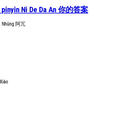
n – pinyin Ni De Da An 你的答案
– A Nhũng 阿冗
 Xiào