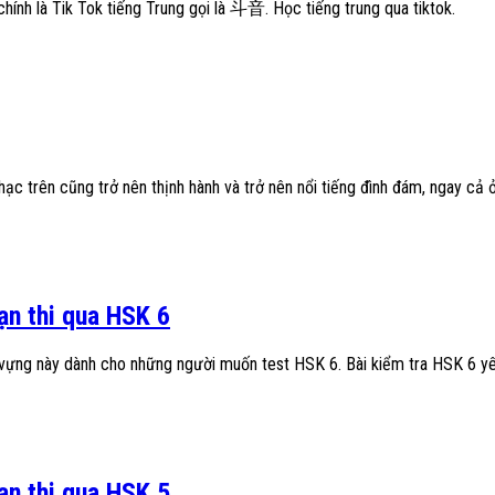
 chính là Tik Tok tiếng Trung gọi là 斗音. Học tiếng trung qua tiktok.
ạc trên cũng trở nên thịnh hành và trở nên nổi tiếng đình đám, ngay cả 
ạn thi qua HSK 6
 vựng này dành cho những người muốn test HSK 6. Bài kiểm tra HSK 6 y
ạn thi qua HSK 5