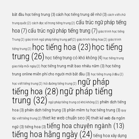
bắt đầu học tiếng trung
(3)
cách học tiếng trung dễ nhớ
(3)
cách viết chữ
cấu trúc ngữ pháp tiếng
trung quốc
(2)
cách đọc số trong tiếng trung
(2)
hoa
(7)
cấu trúc ngữ pháp tiếng trung
(7)
giáo trình học tiếng
Trung
(2)
giáo trình ngữ pháp tiếng trung pdf
(2)
giáo trình tiếng hoa
(2)
giáo trình
học tiếng
học tiếng hoa
(23)
tiếng trung
(2)
trung
(26)
học tiếng trung có khó không
(4)
học tiếng trung
học tiếng trung mất bao nhiêu năm
(3)
học tiếng
giao tiếp mỗi ngày
(2)
trung online miễn phí cho người mới bắt đầu
(3)
học tiếng trung ở đâu
(2)
ngữ pháp
học viết tiếng trung
(2)
hỏi đường tiếng trung
(2)
ngữ pháp tiếng
tiếng hoa
(28)
trung
(32)
phiên dịch tiếng
ngữ pháp tiếng trung có khó không
(2)
hoa
(3)
phiên dịch tiếng trung
(3)
phần mềm tự học tiếng trung
(3)
quy
thiet ke web chuẩn seo
(4)
thiết kế web đa ngôn
tắc viết tiếng trung
(2)
tiếng hoa chuyên ngành
(13)
ngữ
(3)
tiếng hoa
(3)
tiếng hoa hằng ngày
(24)
tiếng hoa xây dựng