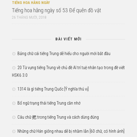
TIẾNG HOA HẰNG NGÀY
Tiếng hoa hằng ngày số 53 Để quên đồ vật
26 THÁNG MƯỜI, 2018
BÀI VIẾT MỚI
Bảng chữ cái tiếng Trung dễ hiểu cho người mới bắt đầu
20 Từ vựng tiếng Trung về chủ đề AI trí tuệ nhân tạo trong đề viết
HSK6 3.0
1314 là gì tiếng Trung Quốc [Ý nghĩa thú vị]
Bổ ngữ trạng thái tiếng Trung cần nhớ
Câu chữ 把 trong tiếng Trung và cách dùng đúng
Những chữ Hán giống nhau dễ bị nhầm lẫn [60 chữ, có hình ảnh]