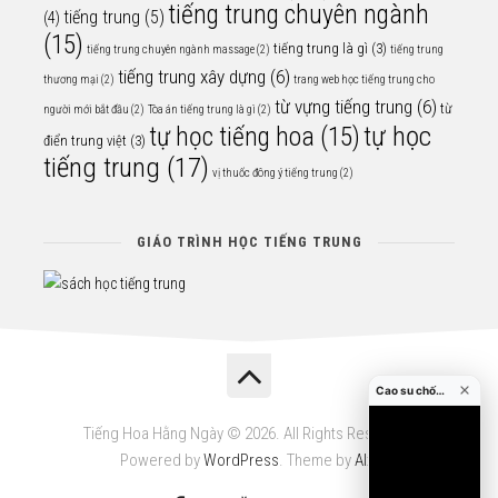
tiếng trung chuyên ngành
tiếng trung
(5)
(4)
(15)
tiếng trung là gì
(3)
tiếng trung chuyên ngành massage
(2)
tiếng trung
tiếng trung xây dựng
(6)
thương mại
(2)
trang web học tiếng trung cho
từ vựng tiếng trung
(6)
từ
người mới bắt đầu
(2)
Tòa án tiếng trung là gì
(2)
tự học
tự học tiếng hoa
(15)
điển trung việt
(3)
tiếng trung
(17)
vị thuốc đông ý tiếng trung
(2)
GIÁO TRÌNH HỌC TIẾNG TRUNG
Cao su chống va đập cửa
Tiếng Hoa Hằng Ngày © 2026. All Rights Reserved.
Powered by
WordPress
. Theme by
Alx
.