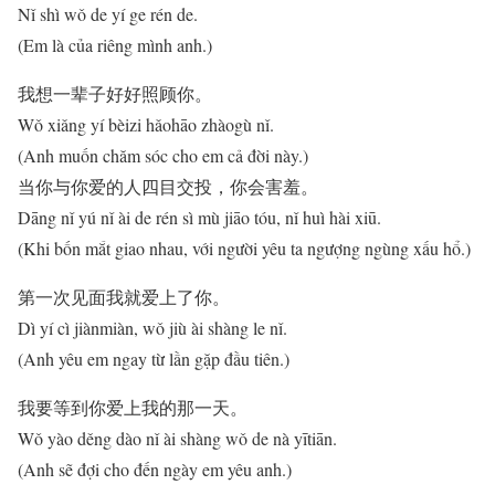
Nǐ shì wǒ de yí ge rén de.
(Em là của riêng mình anh.)
我想一辈子好好照顾你。
Wǒ xiǎng yí bèizi hǎohāo zhàogù nǐ.
(Anh muốn chăm sóc cho em cả đời này.)
当你与你爱的人四目交投，你会害羞。
Dāng nǐ yú nǐ ài de rén sì mù jiāo tóu, nǐ huì hài xiū.
(Khi bốn mắt giao nhau, với người yêu ta ngượng ngùng xấu hổ.)
第一次见面我就爱上了你。
Dì yí cì jiànmiàn, wǒ jiù ài shàng le nǐ.
(Anh yêu em ngay từ lần gặp đầu tiên.)
我要等到你爱上我的那一天。
Wǒ yào děng dào nǐ ài shàng wǒ de nà yītiān.
(Anh sẽ đợi cho đến ngày em yêu anh.)