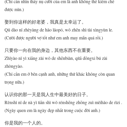
(Chỉ cần nhìn thấy nụ cười của em là anh không thể kiềm chế
được mìn.)
娶到你这样的好老婆，我真是太幸运了。
Qǔ dào nǐ zhèyàng de hǎo lǎopó, wǒ zhēn shì tài xìngyùn le.
(Cưới được người vợ tốt như em anh may mắn quá rồi.)
只要你一向在我的身边，其他东西不在重要。
Zhǐyào nǐ yì xiāng zài wǒ de shēnbiàn, qítā dōngxi bú zài
zhòngyào.
(Chỉ cần em ở bên cạnh anh, những thứ khác không còn quan
trọng nữa.)
认识你的那一天是我人生中最美好的日子。
Rènshì nǐ de nà yì tiān shì wǒ rénshēng zhōng zuì měihǎo de rìzi .
(Ngày quen em là ngày đẹp nhất trong cuộc đời anh.)
你是我的一个人的。