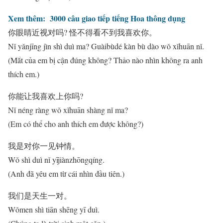
Xem thêm:
3000 câu giao tiếp tiếng Hoa thông dụng
你眼睛近视对吗? 怪不得看不到我喜欢你。
Nǐ yǎnjīng jìn shì duì ma? Guàibùdé kàn bù dào wǒ xǐhuān nǐ.
(Mắt của em bị cận đúng không? Thảo nào nhìn không ra anh
thích em.)
你能让我喜欢上你吗?
Nǐ néng ràng wǒ xǐhuān shàng nǐ ma?
(Em có thể cho anh thích em được không?)
我是对你一见钟情。
Wǒ shì duì nǐ yījiànzhōngqíng.
(Anh đã yêu em từ cái nhìn đầu tiên.)
我们是天生一对。
Wǒmen shì tiān shēng yī duì.