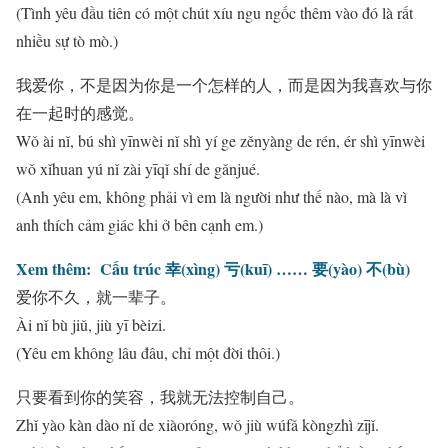
(Tình yêu đầu tiên có một chút xíu ngu ngốc thêm vào đó là rất
nhiều sự tò mò.)
我爱你，不是因为你是一个怎样的人，而是因为我喜欢与你
在一起时的感觉。
Wǒ ài nǐ, bú shì yīnwèi nǐ shì yí ge zěnyàng de rén, ér shì yīnwèi
wǒ xǐhuan yú nǐ zài yīqǐ shí de gǎnjué.
(Anh yêu em, không phải vì em là người như thế nào, mà là vì
anh thích cảm giác khi ở bên cạnh em.)
Xem thêm:
Cấu trúc 幸(xìng) 亏(kuī) …… 要(yào) 不(bù)
爱你不久，就一辈子。
Ài nǐ bù jiǔ, jiù yī bèizi.
(Yêu em không lâu đâu, chỉ một đời thôi.)
只要看到你的笑容，我就无法控制自己。
Zhǐ yào kàn dào nǐ de xiàoróng, wǒ jiù wúfǎ kòngzhì zījǐ.