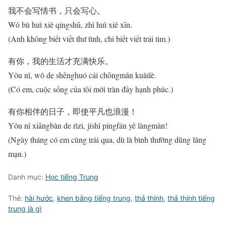
我不会写情书，只会写心。
Wǒ bù huì xiě qíngshū, zhǐ huì xiě xīn.
(Anh không biết viết thư tình, chỉ biết viết trái tim.)
有你，我的生活才充满快乐。
Yǒu nǐ, wǒ de shēnghuó cái chōngmǎn kuàilè.
(Có em, cuộc sống của tôi mới tràn đầy hạnh phúc.)
有你相伴的日子，即使平凡也浪漫！
Yǒu nǐ xiāngbàn de rìzi, jíshǐ píngfán yě làngmàn!
(Ngày tháng có em cùng trải qua, dù là bình thường dũng lãng
mạn.)
Danh mục:
Học tiếng Trung
Thẻ:
hài hước
,
khen bằng tiếng trung
,
thả thính
,
thả thính tiếng
trung là gì