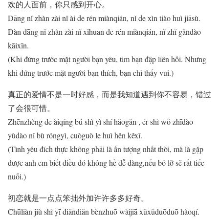
欢的人面前，你只感到开心。
Dāng nǐ zhàn zài nǐ ài de rén miànqián, nǐ de xìn tiào huì jiāsù.
Dàn dāng nǐ zhàn zài nǐ xǐhuan de rén miànqián, nǐ zhǐ gǎndào
kāixīn.
(Khi đứng trước mặt người bạn yêu, tim bạn đập liên hồi. Nhưng
khi đứng trước mặt người bạn thích, bạn chỉ thấy vui.)
真正的爱情不是一时好感，而是我知道遇到你不容易，错过
了会很可惜。
Zhēnzhèng de àiqíng bú shì yì shí hǎogǎn , ér shì wǒ zhīdào
yùdào nǐ bù róngyì, cuòguò le huì hěn kěxī.
(Tình yêu đích thực không phải là ấn tượng nhất thời, mà là gặp
được anh em biết điều đó không hề dễ dàng,nếu bỏ lỡ sẽ rất tiếc
nuối.)
初恋就是一点点笨拙外加许许多多好奇。
Chūliàn jiù shì yī diǎndiǎn bènzhuō wàijiā xǔxǔduōduō hàoqí.