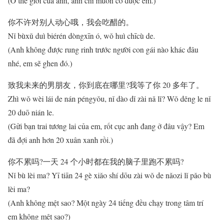
(Ở thế giới của anh, anh chỉ muốn có được em.)
你不许对别人动心哦，我会吃醋的。
Nǐ bùxǔ duì biérén dòngxīn ó, wǒ huì chīcù de.
(Anh không được rung rinh trước người con gái nào khác đâu
nhé, em sẽ ghen đó.)
致我未来的男朋友，你到底在哪里?我等了你 20 多年了。
Zhì wǒ wèi lái de nán péngyǒu, nǐ dào dǐ zài nǎ lǐ? Wǒ děng le nǐ
20 duō nián le.
(Gửi bạn trai tương lai của em, rốt cục anh đang ở đâu vậy? Em
đã đợi anh hơn 20 xuân xanh rồi.)
你不累吗?一天 24 个小时都在我的脑子里跑不累吗?
Nǐ bù lèi ma? Yī tiān 24 gè xiǎo shí dōu zài wǒ de nǎozi lǐ pǎo bù
lèi ma?
(Anh không mệt sao? Một ngày 24 tiếng đều chạy trong tâm trí
em không mệt sao?)