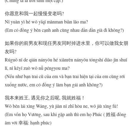
(Chúng ta là trời sinh một cặp.)
你愿意和我一起慢慢变老吗?
Nǐ yuàn yì hé wǒ yīqǐ mànman biàn lǎo ma?
(Em có đồng ý bên cạnh anh cùng nhau dần dần già đi không?)
如果你的前男友和现任男友同时掉进水里，你可以做我女朋
友吗?
Rúguǒ nǐ de qián nányǒu hé xiànrèn nányǒu tóngshí diào jìn shuǐ
lǐ, nǐ kěyǐ zuò wǒ nǚ péngyou ma?
(Nếu như bạn trai cũ của em và bạn trai hiện tại của em cùng rơi
xuống nước, em có đồng ý làm bạn gái anh không?)
我本来姓王, 遇见你之后呢, 我就姓福！
Wǒ běn lái xìng Wáng, yù jiàn nǐ zhī hòu ne, wǒ jiù xìng fú!
(Em vốn họ Vương, sau khi gặp anh thì em họ Phúc ( 姓福 đồng
âm với 幸福: hạnh phúc)