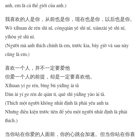
anh, em là cả thế giới của anh.)
我喜欢的人是你，从前也是你，现在也是你，以后也是你。
Wǒ xǐhuan de rén shì nǐ, cóngqián yě shì nǐ, xiànzài yě shì nǐ,
yǐhòu yě shì nǐ.
(Người mà anh thích chính là em, trước kia, bây giờ và sau này
cũng là em.)
喜欢一个人，并不一定要爱他
但爱一个人的前提，却是一定要喜欢他。
Xǐhuan yí ge rén, bìng bù yídìng ài tā
Dàn ài yí ge rén de qián tí, què shì yídìng yào ài tā.
(Thích một người không nhất định là phải yêu anh ta
Nhưng điều kiện trước tiên để yêu một người nhất định là phải
thích.)
当你站在你爱的人面前，你的心跳会加速。但当你站在你喜