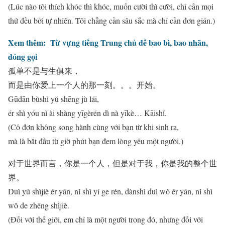
(Lúc nào tôi thích khóc thì khóc, muốn cười thì cười, chỉ cần mọi
thứ đều bởi tự nhiên. Tôi chẳng cần sâu sắc mà chỉ cần đơn giản.)
Xem thêm:
Từ vựng tiếng Trung chủ đề bao bì, bao nhãn,
đóng gọi
孤单不是与生俱来，
而是由你爱上一个人的那一刻。。。开始。
Gūdān bùshì yǔ shēng jù lái,
ér shì yóu nǐ ài shàng yīgèrén dì nà yīkè… Kāishǐ.
(Cô đơn không song hành cùng với bạn từ khi sinh ra,
mà là bắt đầu từ giờ phút bạn đem lòng yêu một người.)
对于世界而言，你是一个人，但是对于我，你是我的整个世
界。
Duì yú shìjiè ér yán, nǐ shì yí ge rén, dànshì duì wǒ ér yán, nǐ shì
wǒ de zhēng shìjiè.
(Đối với thế giới, em chỉ là một người trong đó, nhưng đối với