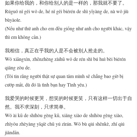
如果你给我的，和你给别人的是一样的，那我就不要了。
Rúguǒ nǐ gěi wǒ de, hé nǐ gěi biérén de shì yīyàng de, nà wǒ jiù
bùyàole.
(Nếu như thứ anh cho em đều giống như anh cho người khác, vậy
thì em không cần.)
我相信，真正在乎我的人是不会被别人抢走的。
Wǒ xiāngxìn, zhēnzhèng zàihū wǒ de rén shì bú huì bèi biérén
qiǎng zǒu de.
(Tôi tin rằng người thật sự quan tâm mình sẽ chẳng bao giờ bị
cướp mất, dù đó là tình bạn hay Tình yêu.)
我爱哭的时候更哭，想笑的时候更笑，只有这样一切出于自
然。我不求深刻，只求简单。
Wǒ ài kū de shíhòu gèng kū, xiǎng xiào de shíhòu gèng xiào,
zhǐyǒu zhèyàng yīqiè chū yú zìrán. Wǒ bù qiú shēnkè, zhǐ qiú
jiǎndān.