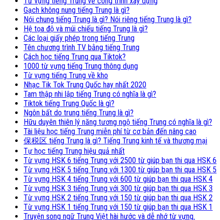
Từ vựng tiếng Trung về công trình xây dựng
Gạch không nung tiếng Trung là gì?
Nói chung tiếng Trung là gì? Nói riêng tiếng Trung là gì?
Hệ tọa độ và múi chiếu tiếng Trung là gì?
Các loại giấy phép trong tiếng Trung
Tên chương trình TV bằng tiếng Trung
Cách học tiếng Trung qua Tiktok?
1000 từ vựng tiếng Trung thông dụng
Từ vựng tiếng Trung về kho
Nhạc Tik Tok Trung Quốc hay nhất 2020
Tam thập nhi lập tiếng Trung có nghĩa là gì?
Tiktok tiếng Trung Quốc là gì?
Ngôn bất do trung tiếng Trung là gì?
Hữu duyên thiên lý năng tương ngộ tiếng Trung có nghĩa là gì?
Tài liệu học tiếng Trung miễn phí từ cơ bản đến nâng cao
保税区 tiếng Trung là gì? Tiếng Trung kinh tế và thương mại
Tự học tiếng Trung hiệu quả nhất
Từ vựng HSK 6 tiếng Trung với 2500 từ giúp bạn thi qua HSK 6
Từ vựng HSK 5 tiếng Trung với 1300 từ giúp bạn thi qua HSK 5
Từ vựng HSK 4 tiếng Trung với 600 từ giúp bạn thi qua HSK 4
Từ vựng HSK 3 tiếng Trung với 300 từ giúp bạn thi qua HSK 3
Từ vựng HSK 2 tiếng Trung với 150 từ giúp bạn thi qua HSK 2
Từ vựng HSK 1 tiếng Trung với 150 từ giúp bạn thi qua HSK 1
Truyện song ngữ Trung Việt hài hước và dễ nhớ từ vựng.