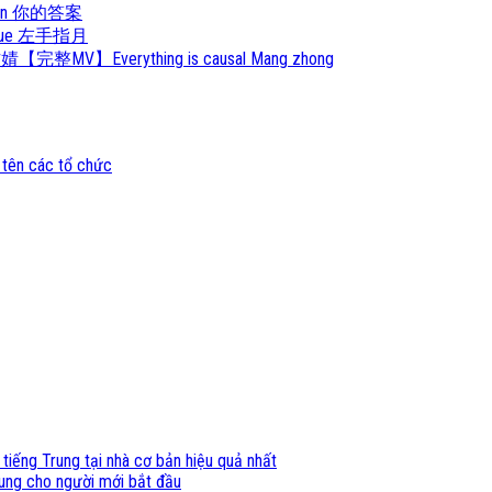
 Da An 你的答案
Zhi Yue 左手指月
婧【完整MV】Everything is causal Mang zhong
 tên các tổ chức
 tiếng Trung tại nhà cơ bản hiệu quả nhất
ung cho người mới bắt đầu