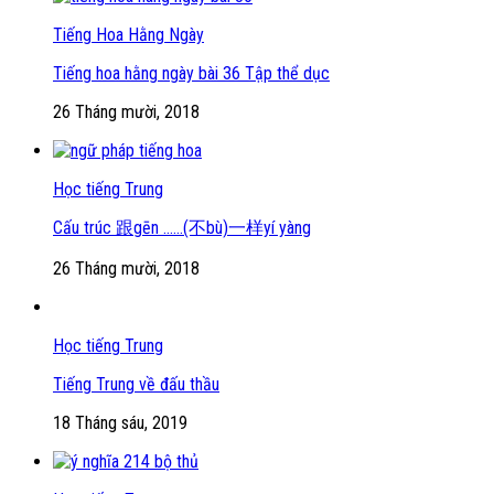
Tiếng Hoa Hằng Ngày
Tiếng hoa hằng ngày bài 36 Tập thể dục
26 Tháng mười, 2018
Học tiếng Trung
Cấu trúc 跟gēn ……(不bù)一样yí yàng
26 Tháng mười, 2018
Học tiếng Trung
Tiếng Trung về đấu thầu
18 Tháng sáu, 2019