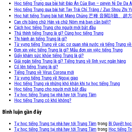
Học tiếng Trung qua bài hát Đáp Án Của Bạn – pinyin Ni De
Học tiếng Trung qua bài hát Tay Trái Chỉ Trăng / Zuo Shou 
Học hát tiếng Trung bài hát Mang Chủng 芒種 音闕詩聽、趙方
Can chi bằng chữ Hán và chữ Nôm mà bạn cần biết?
Cách học tiếng Trung cho người mới bắt đầu
Thả thính tiếng Trung là gì? Cùng học tiếng Trung
Thi hành án tiếng Trung là gì?
Từ vựng tiếng Trung về các cơ quan nhà nước và tiếng Trung về
Đơn xin việc tiếng Trung là gì? Mẫu đơn xin việc tiếng Trung
Giấy khám sức khỏe tiếng Trung là gì?
Giải ngân tiếng Trung là gì? Tiếng trung về lĩnh vực ngân hàng
Cố lên tiếng Trung là gì?
Tiếng Trung về Virus Corona mới
Từ vựng tiếng Trung về Ngoại giao
Học tiếng Trung và những khó khăn khi tự học tiếng Trung
Học tiếng Trung cho người mới bắt đầu
Tự học tiếng Trung tại nhà hay tới Trung Tâm
Học tiếng Trung có khó không?
Bình luận gần đây
Tự học tiếng Trung tại nhà hay tới Trung Tâm
trong
Bí Quyết học
Tự học tiếng Trung tại nhà hay tới Trung Tâm
trong
Học tiếng Tr