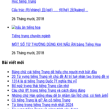
Học tiếng Trung
Cấu trúc 尚(shàng) 且(qiě) …… 何(hé) 况(kuàng) …
26 Tháng mười, 2018
Tiếng trung chuyên ngành
MỘT SỐ TỪ THƯỜNG DÙNG KHI NẤU ĂN bằng Tiếng Hoa
26 Tháng mười, 2018
Bài viết mới
Bảng chữ cái tiếng Trung dễ hiểu cho người mới bắt đầu
20 Từ vựng tiếng Trung về chủ đề AI trí tuệ nhân tạo trong đề v
1314 là gì tiếng Trung Quốc [Ý nghĩa thú vị]
Bổ ngữ trạng thái tiếng Trung cần nhớ
Câu chữ 把 trong tiếng Trung và cách dùng đúng
Những chữ Hán giống nhau dễ bị nhầm lẫn [60 chữ, có hình ảnh]
Cỗ tiếng Trung là gì? Ăn cỗ tiếng Trung
Từ lóng trong tiếng Trung mới nhất 2024