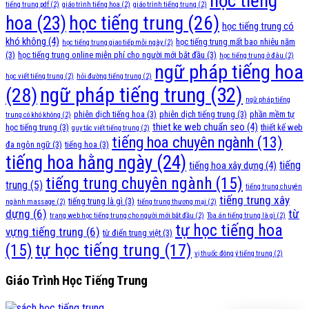
học tiếng
tiếng trung pdf
(2)
giáo trình tiếng hoa
(2)
giáo trình tiếng trung
(2)
học tiếng trung
(26)
hoa
(23)
học tiếng trung có
khó không
(4)
học tiếng trung mất bao nhiêu năm
học tiếng trung giao tiếp mỗi ngày
(2)
(3)
học tiếng trung online miễn phí cho người mới bắt đầu
(3)
học tiếng trung ở đâu
(2)
ngữ pháp tiếng hoa
học viết tiếng trung
(2)
hỏi đường tiếng trung
(2)
ngữ pháp tiếng trung
(32)
(28)
ngữ pháp tiếng
phiên dịch tiếng hoa
(3)
phiên dịch tiếng trung
(3)
phần mềm tự
trung có khó không
(2)
thiet ke web chuẩn seo
(4)
học tiếng trung
(3)
thiết kế web
quy tắc viết tiếng trung
(2)
tiếng hoa chuyên ngành
(13)
đa ngôn ngữ
(3)
tiếng hoa
(3)
tiếng hoa hằng ngày
(24)
tiếng
tiếng hoa xây dựng
(4)
tiếng trung chuyên ngành
(15)
trung
(5)
tiếng trung chuyên
tiếng trung xây
tiếng trung là gì
(3)
ngành massage
(2)
tiếng trung thương mại
(2)
dựng
(6)
từ
trang web học tiếng trung cho người mới bắt đầu
(2)
Tòa án tiếng trung là gì
(2)
tự học tiếng hoa
vựng tiếng trung
(6)
từ điển trung việt
(3)
tự học tiếng trung
(17)
(15)
vị thuốc đông ý tiếng trung
(2)
Giáo Trình Học Tiếng Trung