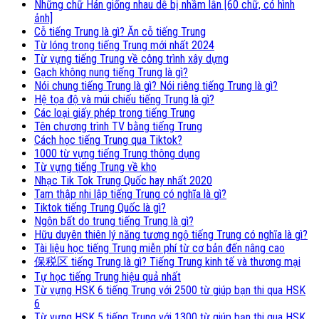
Những chữ Hán giống nhau dễ bị nhầm lẫn [60 chữ, có hình
ảnh]
Cỗ tiếng Trung là gì? Ăn cỗ tiếng Trung
Từ lóng trong tiếng Trung mới nhất 2024
Từ vựng tiếng Trung về công trình xây dựng
Gạch không nung tiếng Trung là gì?
Nói chung tiếng Trung là gì? Nói riêng tiếng Trung là gì?
Hệ tọa độ và múi chiếu tiếng Trung là gì?
Các loại giấy phép trong tiếng Trung
Tên chương trình TV bằng tiếng Trung
Cách học tiếng Trung qua Tiktok?
1000 từ vựng tiếng Trung thông dụng
Từ vựng tiếng Trung về kho
Nhạc Tik Tok Trung Quốc hay nhất 2020
Tam thập nhi lập tiếng Trung có nghĩa là gì?
Tiktok tiếng Trung Quốc là gì?
Ngôn bất do trung tiếng Trung là gì?
Hữu duyên thiên lý năng tương ngộ tiếng Trung có nghĩa là gì?
Tài liệu học tiếng Trung miễn phí từ cơ bản đến nâng cao
保税区 tiếng Trung là gì? Tiếng Trung kinh tế và thương mại
Tự học tiếng Trung hiệu quả nhất
Từ vựng HSK 6 tiếng Trung với 2500 từ giúp bạn thi qua HSK
6
Từ vựng HSK 5 tiếng Trung với 1300 từ giúp bạn thi qua HSK