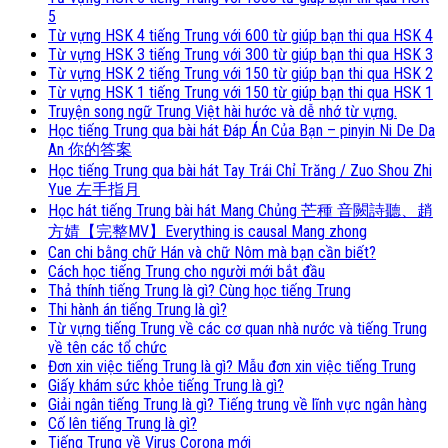
5
Từ vựng HSK 4 tiếng Trung với 600 từ giúp bạn thi qua HSK 4
Từ vựng HSK 3 tiếng Trung với 300 từ giúp bạn thi qua HSK 3
Từ vựng HSK 2 tiếng Trung với 150 từ giúp bạn thi qua HSK 2
Từ vựng HSK 1 tiếng Trung với 150 từ giúp bạn thi qua HSK 1
Truyện song ngữ Trung Việt hài hước và dễ nhớ từ vựng.
Học tiếng Trung qua bài hát Đáp Án Của Bạn – pinyin Ni De Da
An 你的答案
Học tiếng Trung qua bài hát Tay Trái Chỉ Trăng / Zuo Shou Zhi
Yue 左手指月
Học hát tiếng Trung bài hát Mang Chủng 芒種 音闕詩聽、趙
方婧【完整MV】Everything is causal Mang zhong
Can chi bằng chữ Hán và chữ Nôm mà bạn cần biết?
Cách học tiếng Trung cho người mới bắt đầu
Thả thính tiếng Trung là gì? Cùng học tiếng Trung
Thi hành án tiếng Trung là gì?
Từ vựng tiếng Trung về các cơ quan nhà nước và tiếng Trung
về tên các tổ chức
Đơn xin việc tiếng Trung là gì? Mẫu đơn xin việc tiếng Trung
Giấy khám sức khỏe tiếng Trung là gì?
Giải ngân tiếng Trung là gì? Tiếng trung về lĩnh vực ngân hàng
Cố lên tiếng Trung là gì?
Tiếng Trung về Virus Corona mới