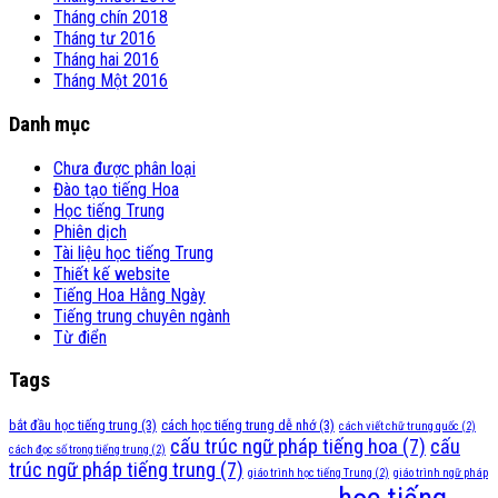
Tháng chín 2018
Tháng tư 2016
Tháng hai 2016
Tháng Một 2016
Danh mục
Chưa được phân loại
Đào tạo tiếng Hoa
Học tiếng Trung
Phiên dịch
Tài liệu học tiếng Trung
Thiết kế website
Tiếng Hoa Hằng Ngày
Tiếng trung chuyên ngành
Từ điển
Tags
bắt đầu học tiếng trung
(3)
cách học tiếng trung dễ nhớ
(3)
cách viết chữ trung quốc
(2)
cấu trúc ngữ pháp tiếng hoa
(7)
cấu
cách đọc số trong tiếng trung
(2)
trúc ngữ pháp tiếng trung
(7)
giáo trình học tiếng Trung
(2)
giáo trình ngữ pháp