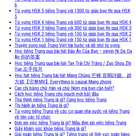
6
Từ vựng HSK 5 tiếng Trung với 1300 từ giúp bạn thi qua HSK
5
Từ vựng HSK 4 tiếng Trung với 600 từ giúp bạn thi qua HSK 4
Từ vựng HSK 3 tiếng Trung với 300 từ giúp bạn thi qua HSK 3
Từ vựng HSK 2 tiếng Trung với 150 từ giúp bạn thi qua HSK 2
Từ vựng HSK 1 tiếng Trung với 150 từ giúp bạn thi qua HSK 1
Truyện song ngữ Trung Việt hài hước và dễ nhớ từ vựng.
Học tiếng Trung qua bài hát Đáp Án Của Bạn – pinyin Ni De Da
An 你的答案
Học tiếng Trung qua bài hát Tay Trái Chỉ Trăng / Zuo Shou Zhi
Yue 左手指月
Học hát tiếng Trung bài hát Mang Chủng 芒種 音闕詩聽、趙
方婧【完整MV】Everything is causal Mang zhong
Can chi bằng chữ Hán và chữ Nôm mà bạn cần biết?
Cách học tiếng Trung cho người mới bắt đầu
Thả thính tiếng Trung là gì? Cùng học tiếng Trung
Thi hành án tiếng Trung là gì?
Từ vựng tiếng Trung về các cơ quan nhà nước và tiếng Trung
về tên các tổ chức
Đơn xin việc tiếng Trung là gì? Mẫu đơn xin việc tiếng Trung
Giấy khám sức khỏe tiếng Trung là gì?
Giải ngân tiếng Trung là gì? Tiếng trung về lĩnh vực ngân hàng