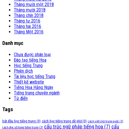
Tháng mười một 2018
Tháng mười 2018
Tháng chín 2018
Tháng tư 2016
Tháng hai 2016
Tháng Một 2016
Danh mục
Chưa được phân loại
Đào tạo tiếng Hoa
Học tiếng Trung
Phiên dịch
Tài liệu học tiếng Trung
Thiết kế website
Tiếng Hoa Hằng Ngày
Tiếng trung chuyên ngành
Từ điển
Tags
bắt đầu học tiếng trung
(3)
cách học tiếng trung dễ nhớ
(3)
cách viết chữ trung quốc
(2)
cấu trúc ngữ pháp tiếng hoa
(7)
cấu
cách đọc số trong tiếng trung
(2)