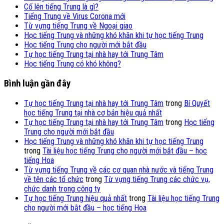
Cố lên tiếng Trung là gì?
Tiếng Trung về Virus Corona mới
Từ vựng tiếng Trung về Ngoại giao
Học tiếng Trung và những khó khăn khi tự học tiếng Trung
Học tiếng Trung cho người mới bắt đầu
Tự học tiếng Trung tại nhà hay tới Trung Tâm
Học tiếng Trung có khó không?
Bình luận gần đây
Tự học tiếng Trung tại nhà hay tới Trung Tâm
trong
Bí Quyết
học tiếng Trung tại nhà cơ bản hiệu quả nhất
Tự học tiếng Trung tại nhà hay tới Trung Tâm
trong
Học tiếng
Trung cho người mới bắt đầu
Học tiếng Trung và những khó khăn khi tự học tiếng Trung
trong
Tài liệu học tiếng Trung cho người mới bắt đầu – học
tiếng Hoa
Từ vựng tiếng Trung về các cơ quan nhà nước và tiếng Trung
về tên các tổ chức
trong
Từ vựng tiếng Trung các chức vụ,
chức danh trong công ty
Tự học tiếng Trung hiệu quả nhất
trong
Tài liệu học tiếng Trung
cho người mới bắt đầu – học tiếng Hoa