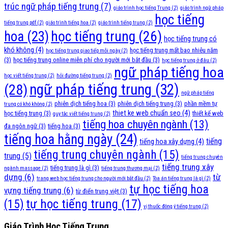
trúc ngữ pháp tiếng trung
(7)
giáo trình học tiếng Trung
(2)
giáo trình ngữ pháp
học tiếng
tiếng trung pdf
(2)
giáo trình tiếng hoa
(2)
giáo trình tiếng trung
(2)
học tiếng trung
(26)
hoa
(23)
học tiếng trung có
khó không
(4)
học tiếng trung mất bao nhiêu năm
học tiếng trung giao tiếp mỗi ngày
(2)
(3)
học tiếng trung online miễn phí cho người mới bắt đầu
(3)
học tiếng trung ở đâu
(2)
ngữ pháp tiếng hoa
học viết tiếng trung
(2)
hỏi đường tiếng trung
(2)
ngữ pháp tiếng trung
(32)
(28)
ngữ pháp tiếng
phiên dịch tiếng hoa
(3)
phiên dịch tiếng trung
(3)
phần mềm tự
trung có khó không
(2)
thiet ke web chuẩn seo
(4)
học tiếng trung
(3)
thiết kế web
quy tắc viết tiếng trung
(2)
tiếng hoa chuyên ngành
(13)
đa ngôn ngữ
(3)
tiếng hoa
(3)
tiếng hoa hằng ngày
(24)
tiếng
tiếng hoa xây dựng
(4)
tiếng trung chuyên ngành
(15)
trung
(5)
tiếng trung chuyên
tiếng trung xây
tiếng trung là gì
(3)
ngành massage
(2)
tiếng trung thương mại
(2)
dựng
(6)
từ
trang web học tiếng trung cho người mới bắt đầu
(2)
Tòa án tiếng trung là gì
(2)
tự học tiếng hoa
vựng tiếng trung
(6)
từ điển trung việt
(3)
tự học tiếng trung
(17)
(15)
vị thuốc đông ý tiếng trung
(2)
Giáo Trình Học Tiếng Trung