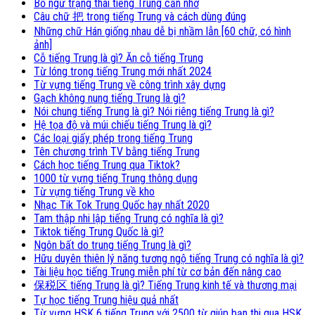
Bổ ngữ trạng thái tiếng Trung cần nhớ
Câu chữ 把 trong tiếng Trung và cách dùng đúng
Những chữ Hán giống nhau dễ bị nhầm lẫn [60 chữ, có hình
ảnh]
Cỗ tiếng Trung là gì? Ăn cỗ tiếng Trung
Từ lóng trong tiếng Trung mới nhất 2024
Từ vựng tiếng Trung về công trình xây dựng
Gạch không nung tiếng Trung là gì?
Nói chung tiếng Trung là gì? Nói riêng tiếng Trung là gì?
Hệ tọa độ và múi chiếu tiếng Trung là gì?
Các loại giấy phép trong tiếng Trung
Tên chương trình TV bằng tiếng Trung
Cách học tiếng Trung qua Tiktok?
1000 từ vựng tiếng Trung thông dụng
Từ vựng tiếng Trung về kho
Nhạc Tik Tok Trung Quốc hay nhất 2020
Tam thập nhi lập tiếng Trung có nghĩa là gì?
Tiktok tiếng Trung Quốc là gì?
Ngôn bất do trung tiếng Trung là gì?
Hữu duyên thiên lý năng tương ngộ tiếng Trung có nghĩa là gì?
Tài liệu học tiếng Trung miễn phí từ cơ bản đến nâng cao
保税区 tiếng Trung là gì? Tiếng Trung kinh tế và thương mại
Tự học tiếng Trung hiệu quả nhất
Từ vựng HSK 6 tiếng Trung với 2500 từ giúp bạn thi qua HSK