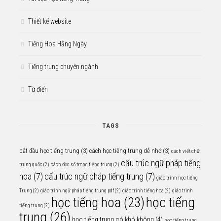
Thiết kế website
Tiếng Hoa Hằng Ngày
Tiếng trung chuyên ngành
Từ điển
TAGS
bắt đầu học tiếng trung
(3)
cách học tiếng trung dễ nhớ
(3)
cách viết chữ
cấu trúc ngữ pháp tiếng
trung quốc
(2)
cách đọc số trong tiếng trung
(2)
hoa
(7)
cấu trúc ngữ pháp tiếng trung
(7)
giáo trình học tiếng
Trung
(2)
giáo trình ngữ pháp tiếng trung pdf
(2)
giáo trình tiếng hoa
(2)
giáo trình
học tiếng
học tiếng hoa
(23)
tiếng trung
(2)
trung
(26)
học tiếng trung có khó không
(4)
học tiếng trung