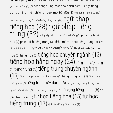
học tiếng trung mất bao nhiêu năm
(3)
học tiếng
giao tiếp mỗi ngày
(2)
trung online miễn phí cho người mới bắt đầu
(3)
học tiếng trung ở đâu
(2)
ngữ pháp
học viết tiếng trung
(2)
hỏi đường tiếng trung
(2)
ngữ pháp tiếng
tiếng hoa
(28)
trung
(32)
phiên dịch tiếng
ngữ pháp tiếng trung có khó không
(2)
hoa
(3)
phiên dịch tiếng trung
(3)
phần mềm tự học tiếng trung
(3)
quy
thiet ke web chuẩn seo
(4)
thiết kế web đa ngôn
tắc viết tiếng trung
(2)
tiếng hoa chuyên ngành
(13)
ngữ
(3)
tiếng hoa
(3)
tiếng hoa hằng ngày
(24)
tiếng hoa xây dựng
tiếng trung chuyên ngành
tiếng trung
(5)
(4)
(15)
tiếng trung là gì
(3)
tiếng trung chuyên ngành massage
(2)
tiếng trung
tiếng trung xây dựng
(6)
thương mại
(2)
trang web học tiếng trung cho
từ vựng tiếng trung
(6)
từ
người mới bắt đầu
(2)
Tòa án tiếng trung là gì
(2)
tự học
tự học tiếng hoa
(15)
điển trung việt
(3)
tiếng trung
(17)
vị thuốc đông ý tiếng trung
(2)