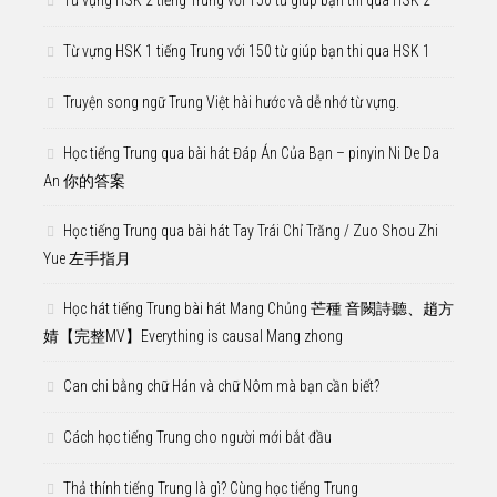
Từ vựng HSK 2 tiếng Trung với 150 từ giúp bạn thi qua HSK 2
Từ vựng HSK 1 tiếng Trung với 150 từ giúp bạn thi qua HSK 1
Truyện song ngữ Trung Việt hài hước và dễ nhớ từ vựng.
Học tiếng Trung qua bài hát Đáp Án Của Bạn – pinyin Ni De Da
An 你的答案
Học tiếng Trung qua bài hát Tay Trái Chỉ Trăng / Zuo Shou Zhi
Yue 左手指月
Học hát tiếng Trung bài hát Mang Chủng 芒種 音闕詩聽、趙方
婧【完整MV】Everything is causal Mang zhong
Can chi bằng chữ Hán và chữ Nôm mà bạn cần biết?
Cách học tiếng Trung cho người mới bắt đầu
Thả thính tiếng Trung là gì? Cùng học tiếng Trung