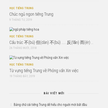
HỌC TIẾNG TRUNG
Chúc ngủ ngon tiếng Trung
9 THÁNG TƯ, 2019
HỌC TIẾNG TRUNG
Cấu trúc 不(bú) 但(dàn) 不(bú) …… 反(fǎn) 而(ér) …
26 THÁNG MƯỜI, 2018
HỌC TIẾNG TRUNG
Từ vựng tiếng Trung về Phỏng vấn Xin việc
19 THÁNG BẢY, 2019
BÀI VIẾT MỚI
Bảng chữ cái tiếng Trung dễ hiểu cho người mới bắt đầu