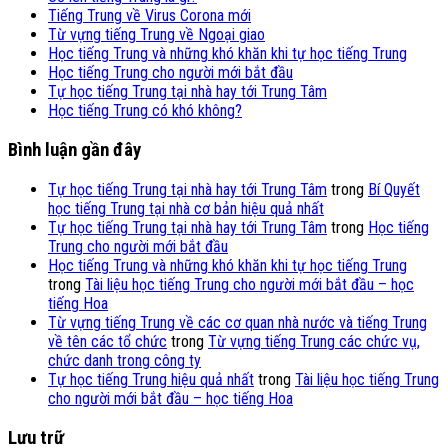
Tiếng Trung về Virus Corona mới
Từ vựng tiếng Trung về Ngoại giao
Học tiếng Trung và những khó khăn khi tự học tiếng Trung
Học tiếng Trung cho người mới bắt đầu
Tự học tiếng Trung tại nhà hay tới Trung Tâm
Học tiếng Trung có khó không?
Bình luận gần đây
Tự học tiếng Trung tại nhà hay tới Trung Tâm
trong
Bí Quyết
học tiếng Trung tại nhà cơ bản hiệu quả nhất
Tự học tiếng Trung tại nhà hay tới Trung Tâm
trong
Học tiếng
Trung cho người mới bắt đầu
Học tiếng Trung và những khó khăn khi tự học tiếng Trung
trong
Tài liệu học tiếng Trung cho người mới bắt đầu – học
tiếng Hoa
Từ vựng tiếng Trung về các cơ quan nhà nước và tiếng Trung
về tên các tổ chức
trong
Từ vựng tiếng Trung các chức vụ,
chức danh trong công ty
Tự học tiếng Trung hiệu quả nhất
trong
Tài liệu học tiếng Trung
cho người mới bắt đầu – học tiếng Hoa
Lưu trữ