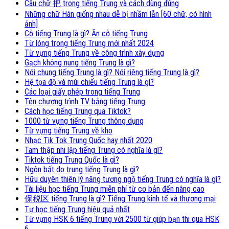
Câu chữ 把 trong tiếng Trung và cách dùng đúng
Những chữ Hán giống nhau dễ bị nhầm lẫn [60 chữ, có hình
ảnh]
Cỗ tiếng Trung là gì? Ăn cỗ tiếng Trung
Từ lóng trong tiếng Trung mới nhất 2024
Từ vựng tiếng Trung về công trình xây dựng
Gạch không nung tiếng Trung là gì?
Nói chung tiếng Trung là gì? Nói riêng tiếng Trung là gì?
Hệ tọa độ và múi chiếu tiếng Trung là gì?
Các loại giấy phép trong tiếng Trung
Tên chương trình TV bằng tiếng Trung
Cách học tiếng Trung qua Tiktok?
1000 từ vựng tiếng Trung thông dụng
Từ vựng tiếng Trung về kho
Nhạc Tik Tok Trung Quốc hay nhất 2020
Tam thập nhi lập tiếng Trung có nghĩa là gì?
Tiktok tiếng Trung Quốc là gì?
Ngôn bất do trung tiếng Trung là gì?
Hữu duyên thiên lý năng tương ngộ tiếng Trung có nghĩa là gì?
Tài liệu học tiếng Trung miễn phí từ cơ bản đến nâng cao
保税区 tiếng Trung là gì? Tiếng Trung kinh tế và thương mại
Tự học tiếng Trung hiệu quả nhất
Từ vựng HSK 6 tiếng Trung với 2500 từ giúp bạn thi qua HSK
6