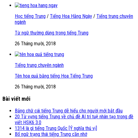
Học tiếng Trung
/
Tiếng Hoa Hằng Ngày
/
Tiếng trung chuyên
ngành
Từ ngữ thường dùng trong tiếng Trung
26 Tháng mười, 2018
Tiếng trung chuyên ngành
Tên hoa quả bằng tiếng Hoa Tiếng Trung
26 Tháng mười, 2018
Bài viết mới
Bảng chữ cái tiếng Trung dễ hiểu cho người mới bắt đầu
20 Từ vựng tiếng Trung về chủ đề AI trí tuệ nhân tạo trong đề
viết HSK6 3.0
1314 là gì tiếng Trung Quốc [Ý nghĩa thú vị]
Bổ ngữ trạng thái tiếng Trung cần nhớ