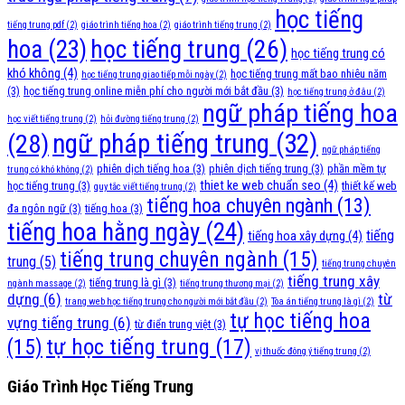
học tiếng
tiếng trung pdf
(2)
giáo trình tiếng hoa
(2)
giáo trình tiếng trung
(2)
học tiếng trung
(26)
hoa
(23)
học tiếng trung có
khó không
(4)
học tiếng trung mất bao nhiêu năm
học tiếng trung giao tiếp mỗi ngày
(2)
(3)
học tiếng trung online miễn phí cho người mới bắt đầu
(3)
học tiếng trung ở đâu
(2)
ngữ pháp tiếng hoa
học viết tiếng trung
(2)
hỏi đường tiếng trung
(2)
ngữ pháp tiếng trung
(32)
(28)
ngữ pháp tiếng
phiên dịch tiếng hoa
(3)
phiên dịch tiếng trung
(3)
phần mềm tự
trung có khó không
(2)
thiet ke web chuẩn seo
(4)
học tiếng trung
(3)
thiết kế web
quy tắc viết tiếng trung
(2)
tiếng hoa chuyên ngành
(13)
đa ngôn ngữ
(3)
tiếng hoa
(3)
tiếng hoa hằng ngày
(24)
tiếng
tiếng hoa xây dựng
(4)
tiếng trung chuyên ngành
(15)
trung
(5)
tiếng trung chuyên
tiếng trung xây
tiếng trung là gì
(3)
ngành massage
(2)
tiếng trung thương mại
(2)
dựng
(6)
từ
trang web học tiếng trung cho người mới bắt đầu
(2)
Tòa án tiếng trung là gì
(2)
tự học tiếng hoa
vựng tiếng trung
(6)
từ điển trung việt
(3)
tự học tiếng trung
(17)
(15)
vị thuốc đông ý tiếng trung
(2)
Giáo Trình Học Tiếng Trung