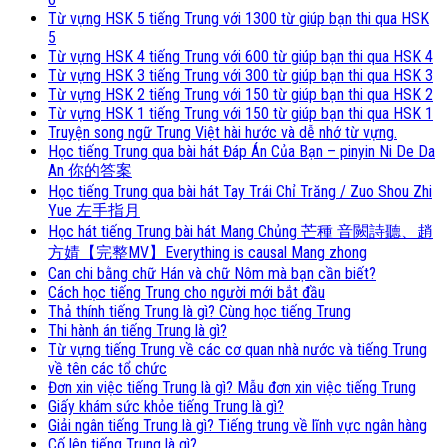
Từ vựng HSK 5 tiếng Trung với 1300 từ giúp bạn thi qua HSK
5
Từ vựng HSK 4 tiếng Trung với 600 từ giúp bạn thi qua HSK 4
Từ vựng HSK 3 tiếng Trung với 300 từ giúp bạn thi qua HSK 3
Từ vựng HSK 2 tiếng Trung với 150 từ giúp bạn thi qua HSK 2
Từ vựng HSK 1 tiếng Trung với 150 từ giúp bạn thi qua HSK 1
Truyện song ngữ Trung Việt hài hước và dễ nhớ từ vựng.
Học tiếng Trung qua bài hát Đáp Án Của Bạn – pinyin Ni De Da
An 你的答案
Học tiếng Trung qua bài hát Tay Trái Chỉ Trăng / Zuo Shou Zhi
Yue 左手指月
Học hát tiếng Trung bài hát Mang Chủng 芒種 音闕詩聽、趙
方婧【完整MV】Everything is causal Mang zhong
Can chi bằng chữ Hán và chữ Nôm mà bạn cần biết?
Cách học tiếng Trung cho người mới bắt đầu
Thả thính tiếng Trung là gì? Cùng học tiếng Trung
Thi hành án tiếng Trung là gì?
Từ vựng tiếng Trung về các cơ quan nhà nước và tiếng Trung
về tên các tổ chức
Đơn xin việc tiếng Trung là gì? Mẫu đơn xin việc tiếng Trung
Giấy khám sức khỏe tiếng Trung là gì?
Giải ngân tiếng Trung là gì? Tiếng trung về lĩnh vực ngân hàng
Cố lên tiếng Trung là gì?