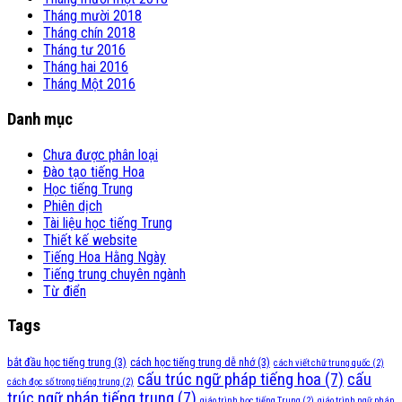
Tháng mười 2018
Tháng chín 2018
Tháng tư 2016
Tháng hai 2016
Tháng Một 2016
Danh mục
Chưa được phân loại
Đào tạo tiếng Hoa
Học tiếng Trung
Phiên dịch
Tài liệu học tiếng Trung
Thiết kế website
Tiếng Hoa Hằng Ngày
Tiếng trung chuyên ngành
Từ điển
Tags
bắt đầu học tiếng trung
(3)
cách học tiếng trung dễ nhớ
(3)
cách viết chữ trung quốc
(2)
cấu trúc ngữ pháp tiếng hoa
(7)
cấu
cách đọc số trong tiếng trung
(2)
trúc ngữ pháp tiếng trung
(7)
giáo trình học tiếng Trung
(2)
giáo trình ngữ pháp