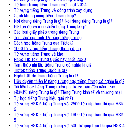
Từ lóng trong tiếng Trung mới nhất 2024
Từ vựng tiếng Trung về công trình xây dựng
Gạch không nung tiếng Trung là gì?
Nói chung tiếng Trung là gì? Nói riêng tiếng Trung là gì?
Hệ tọa độ và múi chiếu tiếng Trung là gì?
Các loại giấy phép trong tiếng Trung
Tên chương trình TV bằng tiếng Trung
Cách học tiếng Trung qua Tiktok?
1000 từ vựng tiếng Trung thông dụng
Từ vựng tiếng Trung về kho
Nhạc Tik Tok Trung Quốc hay nhất 2020
Tam thập nhi lập tiếng Trung có nghĩa là gì?
Tiktok tiếng Trung Quốc là gì?
Ngôn bất do trung tiếng Trung là gì?
Hữu duyên thiên lý năng tương ngộ tiếng Trung có nghĩa là gì?
Tài liệu học tiếng Trung miễn phí từ cơ bản đến nâng cao
保税区 tiếng Trung là gì? Tiếng Trung kinh tế và thương mại
Tự học tiếng Trung hiệu quả nhất
Từ vựng HSK 6 tiếng Trung với 2500 từ giúp bạn thi qua HSK
6
Từ vựng HSK 5 tiếng Trung với 1300 từ giúp bạn thi qua HSK
5
Từ vựng HSK 4 tiếng Trung với 600 từ giúp bạn thi qua HSK 4