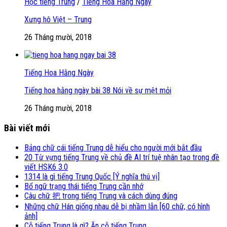
Học tiếng Trung
/
Tiếng Hoa Hằng Ngày
Xưng hô Việt – Trung
26 Tháng mười, 2018
Tiếng Hoa Hằng Ngày
Tiếng hoa hằng ngày bài 38 Nói về sự mệt mỏi
26 Tháng mười, 2018
Bài viết mới
Bảng chữ cái tiếng Trung dễ hiểu cho người mới bắt đầu
20 Từ vựng tiếng Trung về chủ đề AI trí tuệ nhân tạo trong đề
viết HSK6 3.0
1314 là gì tiếng Trung Quốc [Ý nghĩa thú vị]
Bổ ngữ trạng thái tiếng Trung cần nhớ
Câu chữ 把 trong tiếng Trung và cách dùng đúng
Những chữ Hán giống nhau dễ bị nhầm lẫn [60 chữ, có hình
ảnh]
Cỗ tiếng Trung là gì? Ăn cỗ tiếng Trung