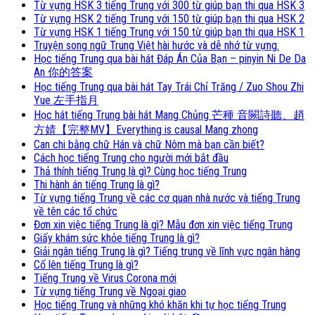
Từ vựng HSK 3 tiếng Trung với 300 từ giúp bạn thi qua HSK 3
Từ vựng HSK 2 tiếng Trung với 150 từ giúp bạn thi qua HSK 2
Từ vựng HSK 1 tiếng Trung với 150 từ giúp bạn thi qua HSK 1
Truyện song ngữ Trung Việt hài hước và dễ nhớ từ vựng.
Học tiếng Trung qua bài hát Đáp Án Của Bạn – pinyin Ni De Da
An 你的答案
Học tiếng Trung qua bài hát Tay Trái Chỉ Trăng / Zuo Shou Zhi
Yue 左手指月
Học hát tiếng Trung bài hát Mang Chủng 芒種 音闕詩聽、趙
方婧【完整MV】Everything is causal Mang zhong
Can chi bằng chữ Hán và chữ Nôm mà bạn cần biết?
Cách học tiếng Trung cho người mới bắt đầu
Thả thính tiếng Trung là gì? Cùng học tiếng Trung
Thi hành án tiếng Trung là gì?
Từ vựng tiếng Trung về các cơ quan nhà nước và tiếng Trung
về tên các tổ chức
Đơn xin việc tiếng Trung là gì? Mẫu đơn xin việc tiếng Trung
Giấy khám sức khỏe tiếng Trung là gì?
Giải ngân tiếng Trung là gì? Tiếng trung về lĩnh vực ngân hàng
Cố lên tiếng Trung là gì?
Tiếng Trung về Virus Corona mới
Từ vựng tiếng Trung về Ngoại giao
Học tiếng Trung và những khó khăn khi tự học tiếng Trung