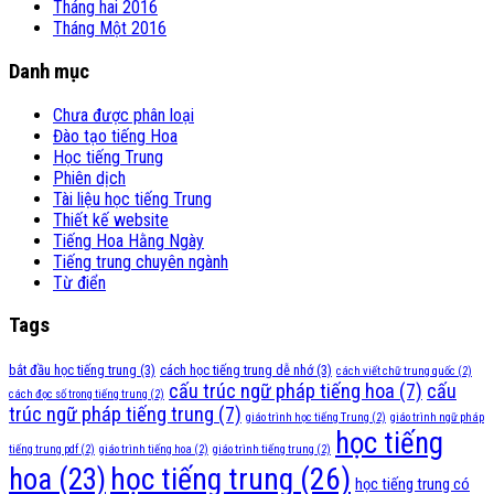
Tháng hai 2016
Tháng Một 2016
Danh mục
Chưa được phân loại
Đào tạo tiếng Hoa
Học tiếng Trung
Phiên dịch
Tài liệu học tiếng Trung
Thiết kế website
Tiếng Hoa Hằng Ngày
Tiếng trung chuyên ngành
Từ điển
Tags
bắt đầu học tiếng trung
(3)
cách học tiếng trung dễ nhớ
(3)
cách viết chữ trung quốc
(2)
cấu trúc ngữ pháp tiếng hoa
(7)
cấu
cách đọc số trong tiếng trung
(2)
trúc ngữ pháp tiếng trung
(7)
giáo trình học tiếng Trung
(2)
giáo trình ngữ pháp
học tiếng
tiếng trung pdf
(2)
giáo trình tiếng hoa
(2)
giáo trình tiếng trung
(2)
học tiếng trung
(26)
hoa
(23)
học tiếng trung có