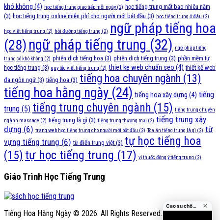
khó không
(4)
học tiếng trung mất bao nhiêu năm
học tiếng trung giao tiếp mỗi ngày
(2)
(3)
học tiếng trung online miễn phí cho người mới bắt đầu
(3)
học tiếng trung ở đâu
(2)
ngữ pháp tiếng hoa
học viết tiếng trung
(2)
hỏi đường tiếng trung
(2)
ngữ pháp tiếng trung
(32)
(28)
ngữ pháp tiếng
phiên dịch tiếng hoa
(3)
phiên dịch tiếng trung
(3)
phần mềm tự
trung có khó không
(2)
thiet ke web chuẩn seo
(4)
học tiếng trung
(3)
thiết kế web
quy tắc viết tiếng trung
(2)
tiếng hoa chuyên ngành
(13)
đa ngôn ngữ
(3)
tiếng hoa
(3)
tiếng hoa hằng ngày
(24)
tiếng
tiếng hoa xây dựng
(4)
tiếng trung chuyên ngành
(15)
trung
(5)
tiếng trung chuyên
tiếng trung xây
tiếng trung là gì
(3)
ngành massage
(2)
tiếng trung thương mại
(2)
dựng
(6)
từ
trang web học tiếng trung cho người mới bắt đầu
(2)
Tòa án tiếng trung là gì
(2)
tự học tiếng hoa
vựng tiếng trung
(6)
từ điển trung việt
(3)
tự học tiếng trung
(17)
(15)
vị thuốc đông ý tiếng trung
(2)
Giáo Trình Học Tiếng Trung
Cao su chống va đập cửa
Tiếng Hoa Hằng Ngày © 2026. All Rights Reserved.