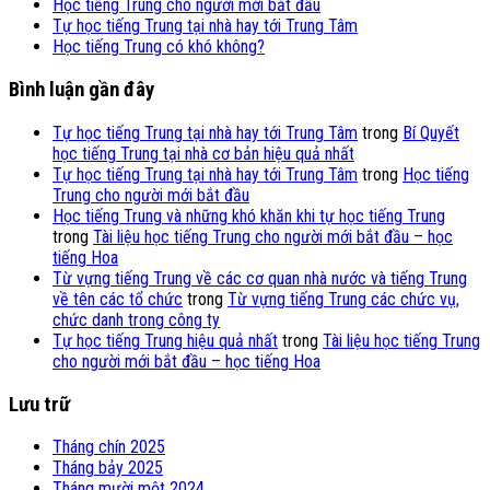
Học tiếng Trung cho người mới bắt đầu
Tự học tiếng Trung tại nhà hay tới Trung Tâm
Học tiếng Trung có khó không?
Bình luận gần đây
Tự học tiếng Trung tại nhà hay tới Trung Tâm
trong
Bí Quyết
học tiếng Trung tại nhà cơ bản hiệu quả nhất
Tự học tiếng Trung tại nhà hay tới Trung Tâm
trong
Học tiếng
Trung cho người mới bắt đầu
Học tiếng Trung và những khó khăn khi tự học tiếng Trung
trong
Tài liệu học tiếng Trung cho người mới bắt đầu – học
tiếng Hoa
Từ vựng tiếng Trung về các cơ quan nhà nước và tiếng Trung
về tên các tổ chức
trong
Từ vựng tiếng Trung các chức vụ,
chức danh trong công ty
Tự học tiếng Trung hiệu quả nhất
trong
Tài liệu học tiếng Trung
cho người mới bắt đầu – học tiếng Hoa
Lưu trữ
Tháng chín 2025
Tháng bảy 2025
Tháng mười một 2024