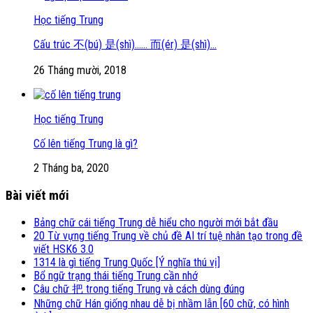
Học tiếng Trung
Cấu trúc 不(bú) 是(shì)…… 而(ér) 是(shì)…
26 Tháng mười, 2018
Học tiếng Trung
Cố lên tiếng Trung là gì?
2 Tháng ba, 2020
Bài viết mới
Bảng chữ cái tiếng Trung dễ hiểu cho người mới bắt đầu
20 Từ vựng tiếng Trung về chủ đề AI trí tuệ nhân tạo trong đề
viết HSK6 3.0
1314 là gì tiếng Trung Quốc [Ý nghĩa thú vị]
Bổ ngữ trạng thái tiếng Trung cần nhớ
Câu chữ 把 trong tiếng Trung và cách dùng đúng
Những chữ Hán giống nhau dễ bị nhầm lẫn [60 chữ, có hình