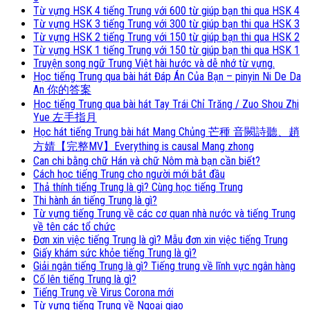
Từ vựng HSK 4 tiếng Trung với 600 từ giúp bạn thi qua HSK 4
Từ vựng HSK 3 tiếng Trung với 300 từ giúp bạn thi qua HSK 3
Từ vựng HSK 2 tiếng Trung với 150 từ giúp bạn thi qua HSK 2
Từ vựng HSK 1 tiếng Trung với 150 từ giúp bạn thi qua HSK 1
Truyện song ngữ Trung Việt hài hước và dễ nhớ từ vựng.
Học tiếng Trung qua bài hát Đáp Án Của Bạn – pinyin Ni De Da
An 你的答案
Học tiếng Trung qua bài hát Tay Trái Chỉ Trăng / Zuo Shou Zhi
Yue 左手指月
Học hát tiếng Trung bài hát Mang Chủng 芒種 音闕詩聽、趙
方婧【完整MV】Everything is causal Mang zhong
Can chi bằng chữ Hán và chữ Nôm mà bạn cần biết?
Cách học tiếng Trung cho người mới bắt đầu
Thả thính tiếng Trung là gì? Cùng học tiếng Trung
Thi hành án tiếng Trung là gì?
Từ vựng tiếng Trung về các cơ quan nhà nước và tiếng Trung
về tên các tổ chức
Đơn xin việc tiếng Trung là gì? Mẫu đơn xin việc tiếng Trung
Giấy khám sức khỏe tiếng Trung là gì?
Giải ngân tiếng Trung là gì? Tiếng trung về lĩnh vực ngân hàng
Cố lên tiếng Trung là gì?
Tiếng Trung về Virus Corona mới
Từ vựng tiếng Trung về Ngoại giao