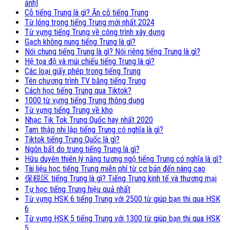
ảnh]
Cỗ tiếng Trung là gì? Ăn cỗ tiếng Trung
Từ lóng trong tiếng Trung mới nhất 2024
Từ vựng tiếng Trung về công trình xây dựng
Gạch không nung tiếng Trung là gì?
Nói chung tiếng Trung là gì? Nói riêng tiếng Trung là gì?
Hệ tọa độ và múi chiếu tiếng Trung là gì?
Các loại giấy phép trong tiếng Trung
Tên chương trình TV bằng tiếng Trung
Cách học tiếng Trung qua Tiktok?
1000 từ vựng tiếng Trung thông dụng
Từ vựng tiếng Trung về kho
Nhạc Tik Tok Trung Quốc hay nhất 2020
Tam thập nhi lập tiếng Trung có nghĩa là gì?
Tiktok tiếng Trung Quốc là gì?
Ngôn bất do trung tiếng Trung là gì?
Hữu duyên thiên lý năng tương ngộ tiếng Trung có nghĩa là gì?
Tài liệu học tiếng Trung miễn phí từ cơ bản đến nâng cao
保税区 tiếng Trung là gì? Tiếng Trung kinh tế và thương mại
Tự học tiếng Trung hiệu quả nhất
Từ vựng HSK 6 tiếng Trung với 2500 từ giúp bạn thi qua HSK
6
Từ vựng HSK 5 tiếng Trung với 1300 từ giúp bạn thi qua HSK
5