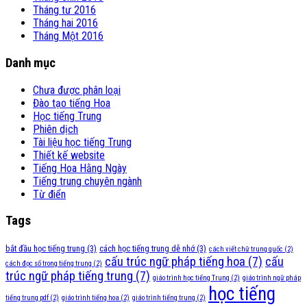
Tháng tư 2016
Tháng hai 2016
Tháng Một 2016
Danh mục
Chưa được phân loại
Đào tạo tiếng Hoa
Học tiếng Trung
Phiên dịch
Tài liệu học tiếng Trung
Thiết kế website
Tiếng Hoa Hằng Ngày
Tiếng trung chuyên ngành
Từ điển
Tags
bắt đầu học tiếng trung
(3)
cách học tiếng trung dễ nhớ
(3)
cách viết chữ trung quốc
(2)
cấu trúc ngữ pháp tiếng hoa
(7)
cấu
cách đọc số trong tiếng trung
(2)
trúc ngữ pháp tiếng trung
(7)
giáo trình học tiếng Trung
(2)
giáo trình ngữ pháp
học tiếng
tiếng trung pdf
(2)
giáo trình tiếng hoa
(2)
giáo trình tiếng trung
(2)