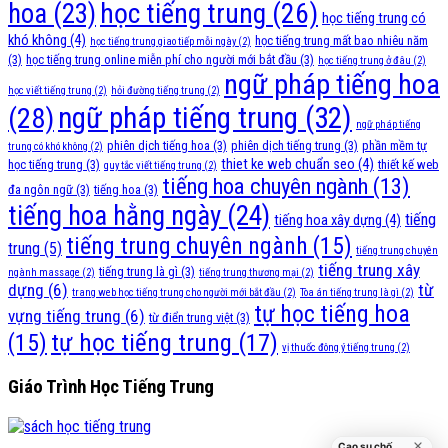
học tiếng trung
(26)
hoa
(23)
học tiếng trung có
khó không
(4)
học tiếng trung mất bao nhiêu năm
học tiếng trung giao tiếp mỗi ngày
(2)
(3)
học tiếng trung online miễn phí cho người mới bắt đầu
(3)
học tiếng trung ở đâu
(2)
ngữ pháp tiếng hoa
học viết tiếng trung
(2)
hỏi đường tiếng trung
(2)
ngữ pháp tiếng trung
(32)
(28)
ngữ pháp tiếng
phiên dịch tiếng hoa
(3)
phiên dịch tiếng trung
(3)
phần mềm tự
trung có khó không
(2)
thiet ke web chuẩn seo
(4)
học tiếng trung
(3)
thiết kế web
quy tắc viết tiếng trung
(2)
tiếng hoa chuyên ngành
(13)
đa ngôn ngữ
(3)
tiếng hoa
(3)
tiếng hoa hằng ngày
(24)
tiếng
tiếng hoa xây dựng
(4)
tiếng trung chuyên ngành
(15)
trung
(5)
tiếng trung chuyên
tiếng trung xây
tiếng trung là gì
(3)
ngành massage
(2)
tiếng trung thương mại
(2)
dựng
(6)
từ
trang web học tiếng trung cho người mới bắt đầu
(2)
Tòa án tiếng trung là gì
(2)
tự học tiếng hoa
vựng tiếng trung
(6)
từ điển trung việt
(3)
tự học tiếng trung
(17)
(15)
vị thuốc đông ý tiếng trung
(2)
Giáo Trình Học Tiếng Trung
Cao su chống va đập cửa