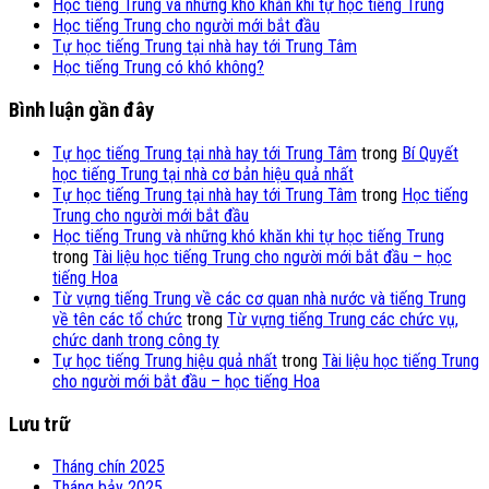
Học tiếng Trung và những khó khăn khi tự học tiếng Trung
Học tiếng Trung cho người mới bắt đầu
Tự học tiếng Trung tại nhà hay tới Trung Tâm
Học tiếng Trung có khó không?
Bình luận gần đây
Tự học tiếng Trung tại nhà hay tới Trung Tâm
trong
Bí Quyết
học tiếng Trung tại nhà cơ bản hiệu quả nhất
Tự học tiếng Trung tại nhà hay tới Trung Tâm
trong
Học tiếng
Trung cho người mới bắt đầu
Học tiếng Trung và những khó khăn khi tự học tiếng Trung
trong
Tài liệu học tiếng Trung cho người mới bắt đầu – học
tiếng Hoa
Từ vựng tiếng Trung về các cơ quan nhà nước và tiếng Trung
về tên các tổ chức
trong
Từ vựng tiếng Trung các chức vụ,
chức danh trong công ty
Tự học tiếng Trung hiệu quả nhất
trong
Tài liệu học tiếng Trung
cho người mới bắt đầu – học tiếng Hoa
Lưu trữ
Tháng chín 2025
Tháng bảy 2025