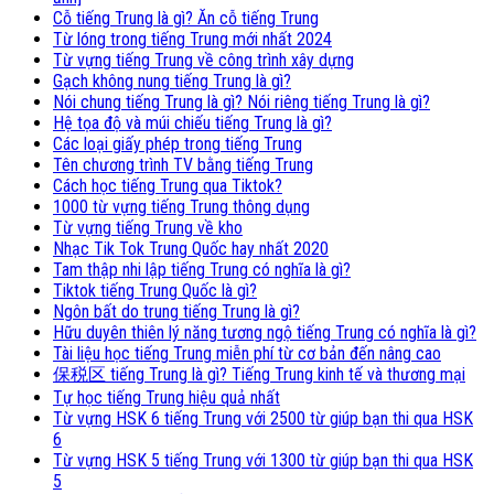
Cỗ tiếng Trung là gì? Ăn cỗ tiếng Trung
Từ lóng trong tiếng Trung mới nhất 2024
Từ vựng tiếng Trung về công trình xây dựng
Gạch không nung tiếng Trung là gì?
Nói chung tiếng Trung là gì? Nói riêng tiếng Trung là gì?
Hệ tọa độ và múi chiếu tiếng Trung là gì?
Các loại giấy phép trong tiếng Trung
Tên chương trình TV bằng tiếng Trung
Cách học tiếng Trung qua Tiktok?
1000 từ vựng tiếng Trung thông dụng
Từ vựng tiếng Trung về kho
Nhạc Tik Tok Trung Quốc hay nhất 2020
Tam thập nhi lập tiếng Trung có nghĩa là gì?
Tiktok tiếng Trung Quốc là gì?
Ngôn bất do trung tiếng Trung là gì?
Hữu duyên thiên lý năng tương ngộ tiếng Trung có nghĩa là gì?
Tài liệu học tiếng Trung miễn phí từ cơ bản đến nâng cao
保税区 tiếng Trung là gì? Tiếng Trung kinh tế và thương mại
Tự học tiếng Trung hiệu quả nhất
Từ vựng HSK 6 tiếng Trung với 2500 từ giúp bạn thi qua HSK
6
Từ vựng HSK 5 tiếng Trung với 1300 từ giúp bạn thi qua HSK
5