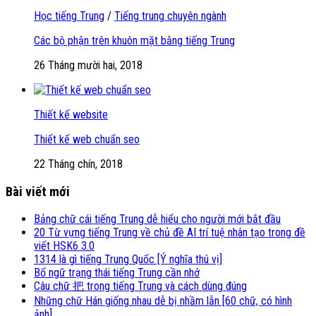
Học tiếng Trung
/
Tiếng trung chuyên ngành
Các bộ phận trên khuôn mặt bằng tiếng Trung
26 Tháng mười hai, 2018
Thiết kế website
Thiết kế web chuẩn seo
22 Tháng chín, 2018
Bài viết mới
Bảng chữ cái tiếng Trung dễ hiểu cho người mới bắt đầu
20 Từ vựng tiếng Trung về chủ đề AI trí tuệ nhân tạo trong đề
viết HSK6 3.0
1314 là gì tiếng Trung Quốc [Ý nghĩa thú vị]
Bổ ngữ trạng thái tiếng Trung cần nhớ
Câu chữ 把 trong tiếng Trung và cách dùng đúng
Những chữ Hán giống nhau dễ bị nhầm lẫn [60 chữ, có hình
ảnh]