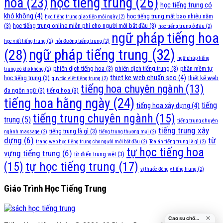
học tiếng trung
(26)
hoa
(23)
học tiếng trung có
khó không
(4)
học tiếng trung mất bao nhiêu năm
học tiếng trung giao tiếp mỗi ngày
(2)
(3)
học tiếng trung online miễn phí cho người mới bắt đầu
(3)
học tiếng trung ở đâu
(2)
ngữ pháp tiếng hoa
học viết tiếng trung
(2)
hỏi đường tiếng trung
(2)
ngữ pháp tiếng trung
(32)
(28)
ngữ pháp tiếng
phiên dịch tiếng hoa
(3)
phiên dịch tiếng trung
(3)
phần mềm tự
trung có khó không
(2)
thiet ke web chuẩn seo
(4)
học tiếng trung
(3)
thiết kế web
quy tắc viết tiếng trung
(2)
tiếng hoa chuyên ngành
(13)
đa ngôn ngữ
(3)
tiếng hoa
(3)
tiếng hoa hằng ngày
(24)
tiếng
tiếng hoa xây dựng
(4)
tiếng trung chuyên ngành
(15)
trung
(5)
tiếng trung chuyên
tiếng trung xây
tiếng trung là gì
(3)
ngành massage
(2)
tiếng trung thương mại
(2)
dựng
(6)
từ
trang web học tiếng trung cho người mới bắt đầu
(2)
Tòa án tiếng trung là gì
(2)
tự học tiếng hoa
vựng tiếng trung
(6)
từ điển trung việt
(3)
tự học tiếng trung
(17)
(15)
vị thuốc đông ý tiếng trung
(2)
Giáo Trình Học Tiếng Trung
Cao su chống va đập cửa