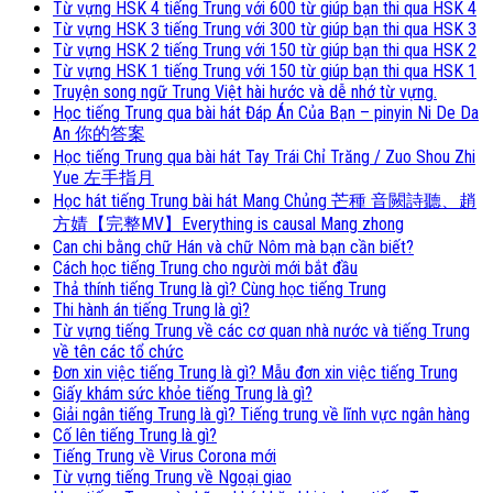
Từ vựng HSK 4 tiếng Trung với 600 từ giúp bạn thi qua HSK 4
Từ vựng HSK 3 tiếng Trung với 300 từ giúp bạn thi qua HSK 3
Từ vựng HSK 2 tiếng Trung với 150 từ giúp bạn thi qua HSK 2
Từ vựng HSK 1 tiếng Trung với 150 từ giúp bạn thi qua HSK 1
Truyện song ngữ Trung Việt hài hước và dễ nhớ từ vựng.
Học tiếng Trung qua bài hát Đáp Án Của Bạn – pinyin Ni De Da
An 你的答案
Học tiếng Trung qua bài hát Tay Trái Chỉ Trăng / Zuo Shou Zhi
Yue 左手指月
Học hát tiếng Trung bài hát Mang Chủng 芒種 音闕詩聽、趙
方婧【完整MV】Everything is causal Mang zhong
Can chi bằng chữ Hán và chữ Nôm mà bạn cần biết?
Cách học tiếng Trung cho người mới bắt đầu
Thả thính tiếng Trung là gì? Cùng học tiếng Trung
Thi hành án tiếng Trung là gì?
Từ vựng tiếng Trung về các cơ quan nhà nước và tiếng Trung
về tên các tổ chức
Đơn xin việc tiếng Trung là gì? Mẫu đơn xin việc tiếng Trung
Giấy khám sức khỏe tiếng Trung là gì?
Giải ngân tiếng Trung là gì? Tiếng trung về lĩnh vực ngân hàng
Cố lên tiếng Trung là gì?
Tiếng Trung về Virus Corona mới
Từ vựng tiếng Trung về Ngoại giao