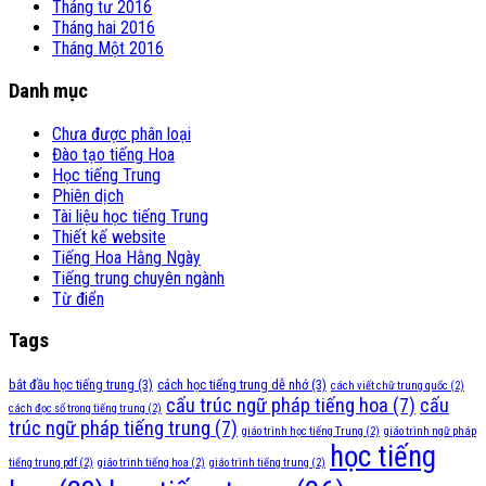
Tháng tư 2016
Tháng hai 2016
Tháng Một 2016
Danh mục
Chưa được phân loại
Đào tạo tiếng Hoa
Học tiếng Trung
Phiên dịch
Tài liệu học tiếng Trung
Thiết kế website
Tiếng Hoa Hằng Ngày
Tiếng trung chuyên ngành
Từ điển
Tags
bắt đầu học tiếng trung
(3)
cách học tiếng trung dễ nhớ
(3)
cách viết chữ trung quốc
(2)
cấu trúc ngữ pháp tiếng hoa
(7)
cấu
cách đọc số trong tiếng trung
(2)
trúc ngữ pháp tiếng trung
(7)
giáo trình học tiếng Trung
(2)
giáo trình ngữ pháp
học tiếng
tiếng trung pdf
(2)
giáo trình tiếng hoa
(2)
giáo trình tiếng trung
(2)