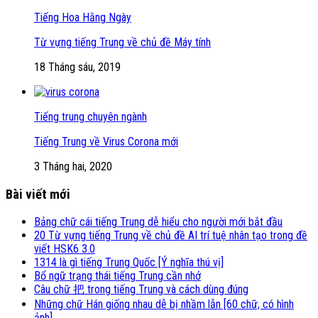
Tiếng Hoa Hằng Ngày
Từ vựng tiếng Trung về chủ đề Máy tính
18 Tháng sáu, 2019
Tiếng trung chuyên ngành
Tiếng Trung về Virus Corona mới
3 Tháng hai, 2020
Bài viết mới
Bảng chữ cái tiếng Trung dễ hiểu cho người mới bắt đầu
20 Từ vựng tiếng Trung về chủ đề AI trí tuệ nhân tạo trong đề
viết HSK6 3.0
1314 là gì tiếng Trung Quốc [Ý nghĩa thú vị]
Bổ ngữ trạng thái tiếng Trung cần nhớ
Câu chữ 把 trong tiếng Trung và cách dùng đúng
Những chữ Hán giống nhau dễ bị nhầm lẫn [60 chữ, có hình
ảnh]