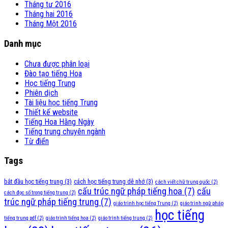
Tháng tư 2016
Tháng hai 2016
Tháng Một 2016
Danh mục
Chưa được phân loại
Đào tạo tiếng Hoa
Học tiếng Trung
Phiên dịch
Tài liệu học tiếng Trung
Thiết kế website
Tiếng Hoa Hằng Ngày
Tiếng trung chuyên ngành
Từ điển
Tags
bắt đầu học tiếng trung
(3)
cách học tiếng trung dễ nhớ
(3)
cách viết chữ trung quốc
(2)
cấu trúc ngữ pháp tiếng hoa
(7)
cấu
cách đọc số trong tiếng trung
(2)
trúc ngữ pháp tiếng trung
(7)
giáo trình học tiếng Trung
(2)
giáo trình ngữ pháp
học tiếng
tiếng trung pdf
(2)
giáo trình tiếng hoa
(2)
giáo trình tiếng trung
(2)