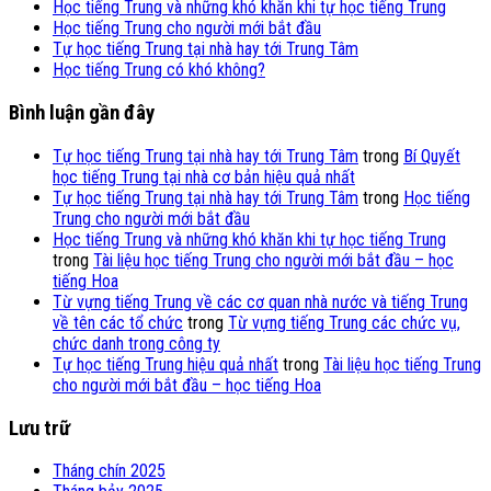
Học tiếng Trung và những khó khăn khi tự học tiếng Trung
Học tiếng Trung cho người mới bắt đầu
Tự học tiếng Trung tại nhà hay tới Trung Tâm
Học tiếng Trung có khó không?
Bình luận gần đây
Tự học tiếng Trung tại nhà hay tới Trung Tâm
trong
Bí Quyết
học tiếng Trung tại nhà cơ bản hiệu quả nhất
Tự học tiếng Trung tại nhà hay tới Trung Tâm
trong
Học tiếng
Trung cho người mới bắt đầu
Học tiếng Trung và những khó khăn khi tự học tiếng Trung
trong
Tài liệu học tiếng Trung cho người mới bắt đầu – học
tiếng Hoa
Từ vựng tiếng Trung về các cơ quan nhà nước và tiếng Trung
về tên các tổ chức
trong
Từ vựng tiếng Trung các chức vụ,
chức danh trong công ty
Tự học tiếng Trung hiệu quả nhất
trong
Tài liệu học tiếng Trung
cho người mới bắt đầu – học tiếng Hoa
Lưu trữ
Tháng chín 2025