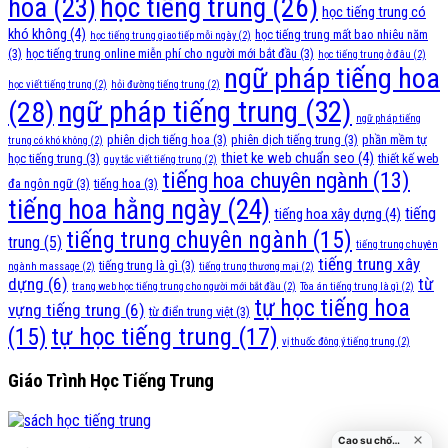
học tiếng trung
(26)
hoa
(23)
học tiếng trung có
khó không
(4)
học tiếng trung mất bao nhiêu năm
học tiếng trung giao tiếp mỗi ngày
(2)
(3)
học tiếng trung online miễn phí cho người mới bắt đầu
(3)
học tiếng trung ở đâu
(2)
ngữ pháp tiếng hoa
học viết tiếng trung
(2)
hỏi đường tiếng trung
(2)
ngữ pháp tiếng trung
(32)
(28)
ngữ pháp tiếng
phiên dịch tiếng hoa
(3)
phiên dịch tiếng trung
(3)
phần mềm tự
trung có khó không
(2)
thiet ke web chuẩn seo
(4)
học tiếng trung
(3)
thiết kế web
quy tắc viết tiếng trung
(2)
tiếng hoa chuyên ngành
(13)
đa ngôn ngữ
(3)
tiếng hoa
(3)
tiếng hoa hằng ngày
(24)
tiếng
tiếng hoa xây dựng
(4)
tiếng trung chuyên ngành
(15)
trung
(5)
tiếng trung chuyên
tiếng trung xây
tiếng trung là gì
(3)
ngành massage
(2)
tiếng trung thương mại
(2)
dựng
(6)
từ
trang web học tiếng trung cho người mới bắt đầu
(2)
Tòa án tiếng trung là gì
(2)
tự học tiếng hoa
vựng tiếng trung
(6)
từ điển trung việt
(3)
tự học tiếng trung
(17)
(15)
vị thuốc đông ý tiếng trung
(2)
Giáo Trình Học Tiếng Trung
Cao su chống va đập cửa