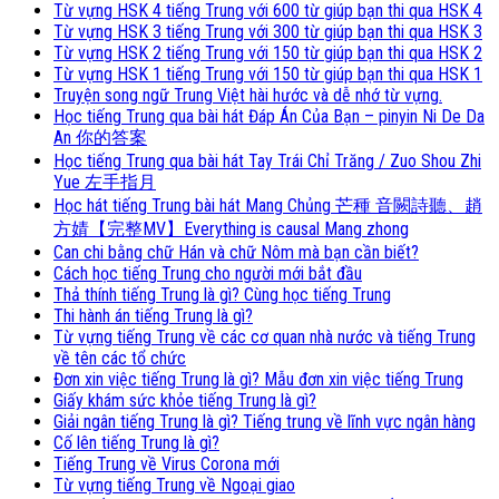
Từ vựng HSK 4 tiếng Trung với 600 từ giúp bạn thi qua HSK 4
Từ vựng HSK 3 tiếng Trung với 300 từ giúp bạn thi qua HSK 3
Từ vựng HSK 2 tiếng Trung với 150 từ giúp bạn thi qua HSK 2
Từ vựng HSK 1 tiếng Trung với 150 từ giúp bạn thi qua HSK 1
Truyện song ngữ Trung Việt hài hước và dễ nhớ từ vựng.
Học tiếng Trung qua bài hát Đáp Án Của Bạn – pinyin Ni De Da
An 你的答案
Học tiếng Trung qua bài hát Tay Trái Chỉ Trăng / Zuo Shou Zhi
Yue 左手指月
Học hát tiếng Trung bài hát Mang Chủng 芒種 音闕詩聽、趙
方婧【完整MV】Everything is causal Mang zhong
Can chi bằng chữ Hán và chữ Nôm mà bạn cần biết?
Cách học tiếng Trung cho người mới bắt đầu
Thả thính tiếng Trung là gì? Cùng học tiếng Trung
Thi hành án tiếng Trung là gì?
Từ vựng tiếng Trung về các cơ quan nhà nước và tiếng Trung
về tên các tổ chức
Đơn xin việc tiếng Trung là gì? Mẫu đơn xin việc tiếng Trung
Giấy khám sức khỏe tiếng Trung là gì?
Giải ngân tiếng Trung là gì? Tiếng trung về lĩnh vực ngân hàng
Cố lên tiếng Trung là gì?
Tiếng Trung về Virus Corona mới
Từ vựng tiếng Trung về Ngoại giao