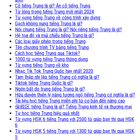
Cỗ tiếng Trung là gì? Ăn cỗ tiếng Trung
Từ lóng trong tiếng Trung mới nhất 2024
Từ vựng tiếng Trung về công trình xây dựng
Gạch không nung tiếng Trung là gì?
Nói chung tiếng Trung là gì? Nói riêng tiếng Trung là gì?
Hệ tọa độ và múi chiếu tiếng Trung là gì?
Các loại giấy phép trong tiếng Trung
Tên chương trình TV bằng tiếng Trung
Cách học tiếng Trung qua Tiktok?
1000 từ vựng tiếng Trung thông dụng
Từ vựng tiếng Trung về kho
Nhạc Tik Tok Trung Quốc hay nhất 2020
Tam thập nhi lập tiếng Trung có nghĩa là gì?
Tiktok tiếng Trung Quốc là gì?
Ngôn bất do trung tiếng Trung là gì?
Hữu duyên thiên lý năng tương ngộ tiếng Trung có nghĩa là gì?
Tài liệu học tiếng Trung miễn phí từ cơ bản đến nâng cao
保税区 tiếng Trung là gì? Tiếng Trung kinh tế và thương mại
Tự học tiếng Trung hiệu quả nhất
Từ vựng HSK 6 tiếng Trung với 2500 từ giúp bạn thi qua HSK
6
Từ vựng HSK 5 tiếng Trung với 1300 từ giúp bạn thi qua HSK
5