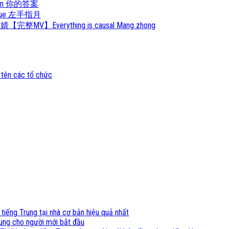
 Da An 你的答案
Zhi Yue 左手指月
婧【完整MV】Everything is causal Mang zhong
 tên các tổ chức
 tiếng Trung tại nhà cơ bản hiệu quả nhất
ung cho người mới bắt đầu