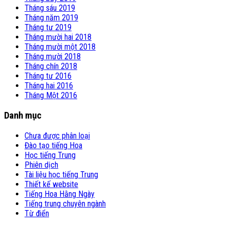
Tháng sáu 2019
Tháng năm 2019
Tháng tư 2019
Tháng mười hai 2018
Tháng mười một 2018
Tháng mười 2018
Tháng chín 2018
Tháng tư 2016
Tháng hai 2016
Tháng Một 2016
Danh mục
Chưa được phân loại
Đào tạo tiếng Hoa
Học tiếng Trung
Phiên dịch
Tài liệu học tiếng Trung
Thiết kế website
Tiếng Hoa Hằng Ngày
Tiếng trung chuyên ngành
Từ điển