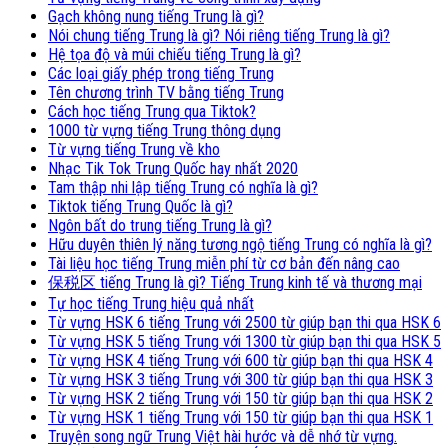
Gạch không nung tiếng Trung là gì?
Nói chung tiếng Trung là gì? Nói riêng tiếng Trung là gì?
Hệ tọa độ và múi chiếu tiếng Trung là gì?
Các loại giấy phép trong tiếng Trung
Tên chương trình TV bằng tiếng Trung
Cách học tiếng Trung qua Tiktok?
1000 từ vựng tiếng Trung thông dụng
Từ vựng tiếng Trung về kho
Nhạc Tik Tok Trung Quốc hay nhất 2020
Tam thập nhi lập tiếng Trung có nghĩa là gì?
Tiktok tiếng Trung Quốc là gì?
Ngôn bất do trung tiếng Trung là gì?
Hữu duyên thiên lý năng tương ngộ tiếng Trung có nghĩa là gì?
Tài liệu học tiếng Trung miễn phí từ cơ bản đến nâng cao
保税区 tiếng Trung là gì? Tiếng Trung kinh tế và thương mại
Tự học tiếng Trung hiệu quả nhất
Từ vựng HSK 6 tiếng Trung với 2500 từ giúp bạn thi qua HSK 6
Từ vựng HSK 5 tiếng Trung với 1300 từ giúp bạn thi qua HSK 5
Từ vựng HSK 4 tiếng Trung với 600 từ giúp bạn thi qua HSK 4
Từ vựng HSK 3 tiếng Trung với 300 từ giúp bạn thi qua HSK 3
Từ vựng HSK 2 tiếng Trung với 150 từ giúp bạn thi qua HSK 2
Từ vựng HSK 1 tiếng Trung với 150 từ giúp bạn thi qua HSK 1
Truyện song ngữ Trung Việt hài hước và dễ nhớ từ vựng.