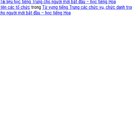
Tài liệu học tiếng Trung cho người mới bắt đầu – học tiếng Hoa
 tên các tổ chức
trong
Từ vựng tiếng Trung các chức vụ, chức danh tro
 cho người mới bắt đầu – học tiếng Hoa