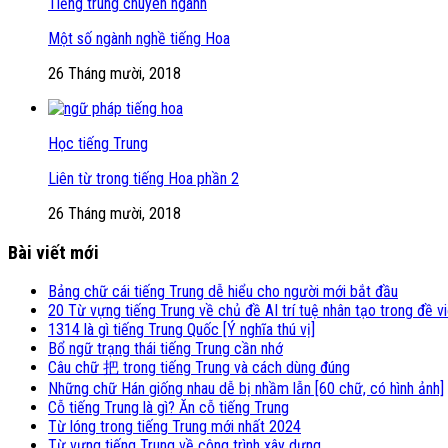
Tiếng trung chuyên ngành
Một số ngành nghề tiếng Hoa
26 Tháng mười, 2018
Học tiếng Trung
Liên từ trong tiếng Hoa phần 2
26 Tháng mười, 2018
Bài viết mới
Bảng chữ cái tiếng Trung dễ hiểu cho người mới bắt đầu
20 Từ vựng tiếng Trung về chủ đề AI trí tuệ nhân tạo trong đề v
1314 là gì tiếng Trung Quốc [Ý nghĩa thú vị]
Bổ ngữ trạng thái tiếng Trung cần nhớ
Câu chữ 把 trong tiếng Trung và cách dùng đúng
Những chữ Hán giống nhau dễ bị nhầm lẫn [60 chữ, có hình ảnh]
Cỗ tiếng Trung là gì? Ăn cỗ tiếng Trung
Từ lóng trong tiếng Trung mới nhất 2024
Từ vựng tiếng Trung về công trình xây dựng