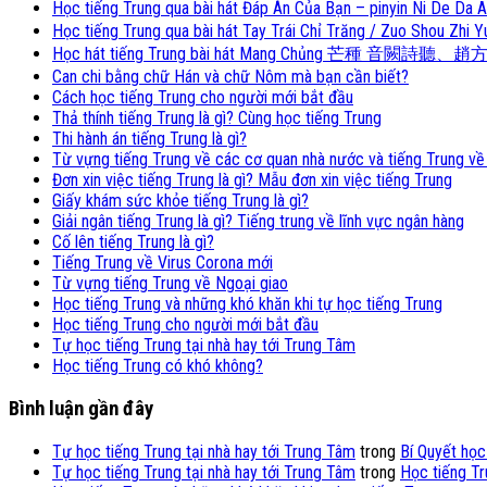
Học tiếng Trung qua bài hát Đáp Án Của Bạn – pinyin Ni De
Học tiếng Trung qua bài hát Tay Trái Chỉ Trăng / Zuo Shou 
Học hát tiếng Trung bài hát Mang Chủng 芒種 音闕詩聽、趙方
Can chi bằng chữ Hán và chữ Nôm mà bạn cần biết?
Cách học tiếng Trung cho người mới bắt đầu
Thả thính tiếng Trung là gì? Cùng học tiếng Trung
Thi hành án tiếng Trung là gì?
Từ vựng tiếng Trung về các cơ quan nhà nước và tiếng Trung về
Đơn xin việc tiếng Trung là gì? Mẫu đơn xin việc tiếng Trung
Giấy khám sức khỏe tiếng Trung là gì?
Giải ngân tiếng Trung là gì? Tiếng trung về lĩnh vực ngân hàng
Cố lên tiếng Trung là gì?
Tiếng Trung về Virus Corona mới
Từ vựng tiếng Trung về Ngoại giao
Học tiếng Trung và những khó khăn khi tự học tiếng Trung
Học tiếng Trung cho người mới bắt đầu
Tự học tiếng Trung tại nhà hay tới Trung Tâm
Học tiếng Trung có khó không?
Bình luận gần đây
Tự học tiếng Trung tại nhà hay tới Trung Tâm
trong
Bí Quyết học
Tự học tiếng Trung tại nhà hay tới Trung Tâm
trong
Học tiếng Tr