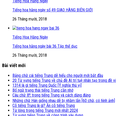
Tiếng Hoa Hằng Ngày
Tiếng hoa hằng ngày số 49 GIAO HÀNG BIÊN GIỚI
26 Tháng mười, 2018
Tiếng Hoa Hằng Ngày
Tiếng hoa hằng ngày bài 36 Tập thể dục
26 Tháng mười, 2018
Bài viết mới
Bảng chữ cái tiếng Trung dễ hiểu cho người mới bắt đầu
20 Từ vựng tiếng Trung về chủ đề AI trí tuệ nhân tạo trong đề v
1314 là gì tiếng Trung Quốc [Ý nghĩa thú vị]
Bổ ngữ trạng thái tiếng Trung cần nhớ
Câu chữ 把 trong tiếng Trung và cách dùng đúng
Những chữ Hán giống nhau dễ bị nhầm lẫn [60 chữ, có hình ảnh]
Cỗ tiếng Trung là gì? Ăn cỗ tiếng Trung
Từ lóng trong tiếng Trung mới nhất 2024
Từ vựng tiếng Trung về công trình xây dựng