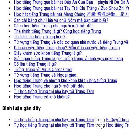
Học tiếng Trung qua bài hát Đáp Án Của Bạn – pinyin Ni De
Học tiếng Trung qua bài hát Tay Trái Chỉ Trăng / Zuo Shou 
Học hát tiếng Trung bài hát Mang Chủng 芒種 音闕詩聽、趙方
Can chi bằng chữ Hán và chữ Nôm mà bạn cần biết?
Cách học tiếng Trung cho người mới bắt đầu
Thả thính tiếng Trung là gì? Cùng học tiếng Trung
Thi hành án tiếng Trung là gì?
Từ vựng tiếng Trung về các cơ quan nhà nước và tiếng Trung về
Đơn xin việc tiếng Trung là gì? Mẫu đơn xin việc tiếng Trung
Giấy khám sức khỏe tiếng Trung là gì?
Giải ngân tiếng Trung là gì? Tiếng trung về lĩnh vực ngân hàng
Cố lên tiếng Trung là gì?
Tiếng Trung về Virus Corona mới
Từ vựng tiếng Trung về Ngoại giao
Học tiếng Trung và những khó khăn khi tự học tiếng Trung
Học tiếng Trung cho người mới bắt đầu
Tự học tiếng Trung tại nhà hay tới Trung Tâm
Học tiếng Trung có khó không?
Bình luận gần đây
Tự học tiếng Trung tại nhà hay tới Trung Tâm
trong
Bí Quyết học
Tự học tiếng Trung tại nhà hay tới Trung Tâm
trong
Học tiếng Tr