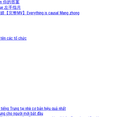
 Da An 你的答案
Zhi Yue 左手指月
婧【完整MV】Everything is causal Mang zhong
 tên các tổ chức
 tiếng Trung tại nhà cơ bản hiệu quả nhất
ung cho người mới bắt đầu