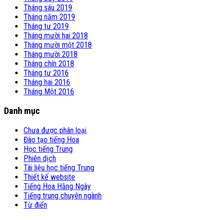
Tháng sáu 2019
Tháng năm 2019
Tháng tư 2019
Tháng mười hai 2018
Tháng mười một 2018
Tháng mười 2018
Tháng chín 2018
Tháng tư 2016
Tháng hai 2016
Tháng Một 2016
Danh mục
Chưa được phân loại
Đào tạo tiếng Hoa
Học tiếng Trung
Phiên dịch
Tài liệu học tiếng Trung
Thiết kế website
Tiếng Hoa Hằng Ngày
Tiếng trung chuyên ngành
Từ điển