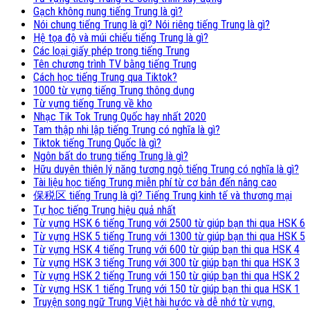
Gạch không nung tiếng Trung là gì?
Nói chung tiếng Trung là gì? Nói riêng tiếng Trung là gì?
Hệ tọa độ và múi chiếu tiếng Trung là gì?
Các loại giấy phép trong tiếng Trung
Tên chương trình TV bằng tiếng Trung
Cách học tiếng Trung qua Tiktok?
1000 từ vựng tiếng Trung thông dụng
Từ vựng tiếng Trung về kho
Nhạc Tik Tok Trung Quốc hay nhất 2020
Tam thập nhi lập tiếng Trung có nghĩa là gì?
Tiktok tiếng Trung Quốc là gì?
Ngôn bất do trung tiếng Trung là gì?
Hữu duyên thiên lý năng tương ngộ tiếng Trung có nghĩa là gì?
Tài liệu học tiếng Trung miễn phí từ cơ bản đến nâng cao
保税区 tiếng Trung là gì? Tiếng Trung kinh tế và thương mại
Tự học tiếng Trung hiệu quả nhất
Từ vựng HSK 6 tiếng Trung với 2500 từ giúp bạn thi qua HSK 6
Từ vựng HSK 5 tiếng Trung với 1300 từ giúp bạn thi qua HSK 5
Từ vựng HSK 4 tiếng Trung với 600 từ giúp bạn thi qua HSK 4
Từ vựng HSK 3 tiếng Trung với 300 từ giúp bạn thi qua HSK 3
Từ vựng HSK 2 tiếng Trung với 150 từ giúp bạn thi qua HSK 2
Từ vựng HSK 1 tiếng Trung với 150 từ giúp bạn thi qua HSK 1
Truyện song ngữ Trung Việt hài hước và dễ nhớ từ vựng.