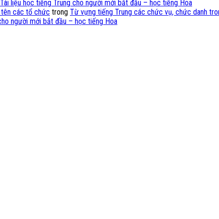
Tài liệu học tiếng Trung cho người mới bắt đầu – học tiếng Hoa
 tên các tổ chức
trong
Từ vựng tiếng Trung các chức vụ, chức danh tro
 cho người mới bắt đầu – học tiếng Hoa