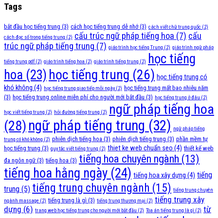
Tags
bắt đầu học tiếng trung
(3)
cách học tiếng trung dễ nhớ
(3)
cách viết chữ trung quốc
(2)
cấu trúc ngữ pháp tiếng hoa
(7)
cấu
cách đọc số trong tiếng trung
(2)
trúc ngữ pháp tiếng trung
(7)
giáo trình học tiếng Trung
(2)
giáo trình ngữ pháp
học tiếng
tiếng trung pdf
(2)
giáo trình tiếng hoa
(2)
giáo trình tiếng trung
(2)
học tiếng trung
(26)
hoa
(23)
học tiếng trung có
khó không
(4)
học tiếng trung mất bao nhiêu năm
học tiếng trung giao tiếp mỗi ngày
(2)
(3)
học tiếng trung online miễn phí cho người mới bắt đầu
(3)
học tiếng trung ở đâu
(2)
ngữ pháp tiếng hoa
học viết tiếng trung
(2)
hỏi đường tiếng trung
(2)
ngữ pháp tiếng trung
(32)
(28)
ngữ pháp tiếng
phiên dịch tiếng hoa
(3)
phiên dịch tiếng trung
(3)
phần mềm tự
trung có khó không
(2)
thiet ke web chuẩn seo
(4)
học tiếng trung
(3)
thiết kế web
quy tắc viết tiếng trung
(2)
tiếng hoa chuyên ngành
(13)
đa ngôn ngữ
(3)
tiếng hoa
(3)
tiếng hoa hằng ngày
(24)
tiếng
tiếng hoa xây dựng
(4)
tiếng trung chuyên ngành
(15)
trung
(5)
tiếng trung chuyên
tiếng trung xây
tiếng trung là gì
(3)
ngành massage
(2)
tiếng trung thương mại
(2)
dựng
(6)
từ
trang web học tiếng trung cho người mới bắt đầu
(2)
Tòa án tiếng trung là gì
(2)