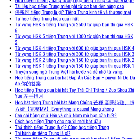
Hữu duyên thiên lý năng tương ngộ tiếng Trung có nghĩa là gì?
Tài liệu học tiếng Trung miễn phí từ cơ bản đến nâng cao
保税区 tiếng Trung là gì? Tiếng Trung kinh tế và thương mại
Tự học tiếng Trung hiệu quả nhất
Từ vựng HSK 6 tiếng Trung với 2500 từ giúp bạn thi qua HSK
6
Từ vựng HSK 5 tiếng Trung với 1300 từ giúp bạn thi qua HSK
5
Từ vựng HSK 4 tiếng Trung với 600 từ giúp bạn thi qua HSK 4
Từ vựng HSK 3 tiếng Trung với 300 từ giúp bạn thi qua HSK 3
Từ vựng HSK 2 tiếng Trung với 150 từ giúp bạn thi qua HSK 2
Từ vựng HSK 1 tiếng Trung với 150 từ giúp bạn thi qua HSK 1
Truyện song ngữ Trung Việt hài hước và dễ nhớ từ vựng.
Học tiếng Trung qua bài hát Đáp Án Của Bạn – pinyin Ni De Da
An 你的答案
Học tiếng Trung qua bài hát Tay Trái Chỉ Trăng / Zuo Shou Zhi
Yue 左手指月
Học hát tiếng Trung bài hát Mang Chủng 芒種 音闕詩聽、趙
方婧【完整MV】Everything is causal Mang zhong
Can chi bằng chữ Hán và chữ Nôm mà bạn cần biết?
Cách học tiếng Trung cho người mới bắt đầu
Thả thính tiếng Trung là gì? Cùng học tiếng Trung
Thi hành án tiếng Trung là gì?