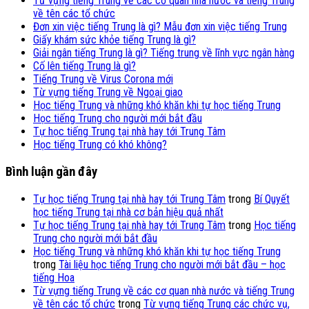
Từ vựng tiếng Trung về các cơ quan nhà nước và tiếng Trung
về tên các tổ chức
Đơn xin việc tiếng Trung là gì? Mẫu đơn xin việc tiếng Trung
Giấy khám sức khỏe tiếng Trung là gì?
Giải ngân tiếng Trung là gì? Tiếng trung về lĩnh vực ngân hàng
Cố lên tiếng Trung là gì?
Tiếng Trung về Virus Corona mới
Từ vựng tiếng Trung về Ngoại giao
Học tiếng Trung và những khó khăn khi tự học tiếng Trung
Học tiếng Trung cho người mới bắt đầu
Tự học tiếng Trung tại nhà hay tới Trung Tâm
Học tiếng Trung có khó không?
Bình luận gần đây
Tự học tiếng Trung tại nhà hay tới Trung Tâm
trong
Bí Quyết
học tiếng Trung tại nhà cơ bản hiệu quả nhất
Tự học tiếng Trung tại nhà hay tới Trung Tâm
trong
Học tiếng
Trung cho người mới bắt đầu
Học tiếng Trung và những khó khăn khi tự học tiếng Trung
trong
Tài liệu học tiếng Trung cho người mới bắt đầu – học
tiếng Hoa
Từ vựng tiếng Trung về các cơ quan nhà nước và tiếng Trung
về tên các tổ chức
trong
Từ vựng tiếng Trung các chức vụ,