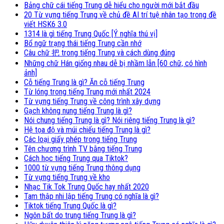
Bảng chữ cái tiếng Trung dễ hiểu cho người mới bắt đầu
20 Từ vựng tiếng Trung về chủ đề AI trí tuệ nhân tạo trong đề
viết HSK6 3.0
1314 là gì tiếng Trung Quốc [Ý nghĩa thú vị]
Bổ ngữ trạng thái tiếng Trung cần nhớ
Câu chữ 把 trong tiếng Trung và cách dùng đúng
Những chữ Hán giống nhau dễ bị nhầm lẫn [60 chữ, có hình
ảnh]
Cỗ tiếng Trung là gì? Ăn cỗ tiếng Trung
Từ lóng trong tiếng Trung mới nhất 2024
Từ vựng tiếng Trung về công trình xây dựng
Gạch không nung tiếng Trung là gì?
Nói chung tiếng Trung là gì? Nói riêng tiếng Trung là gì?
Hệ tọa độ và múi chiếu tiếng Trung là gì?
Các loại giấy phép trong tiếng Trung
Tên chương trình TV bằng tiếng Trung
Cách học tiếng Trung qua Tiktok?
1000 từ vựng tiếng Trung thông dụng
Từ vựng tiếng Trung về kho
Nhạc Tik Tok Trung Quốc hay nhất 2020
Tam thập nhi lập tiếng Trung có nghĩa là gì?
Tiktok tiếng Trung Quốc là gì?
Ngôn bất do trung tiếng Trung là gì?