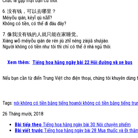
Chắc là gặp mặt bạn cũ thôi.
6. 没有钱，可以去哪里？
Méiyǒu qián, kěyǐ qù nǎlǐ?
Không có tiền, có thể đi đâu đây?
7. 像我没有钱的人就只能在家睡觉。
Xiàng wǒ méiyǒu qián de rén jiù zhǐ néng zàijiā shuìjiào.
Người không có tiền như tôi thì chỉ có thể ở nhà ngủ thôi.
Xem thêm:
Tiếng hoa hằng ngày bài 22 Hỏi đường và xe bus
Nếu bạn cần từ điển Trung Việt cho điện thoại, chúng tôi khuyên dùng 
Tags:
nói không có tiền bằng tiếng hoa
nói không có tiền bằng tiếng tru
26 Tháng mười, 2018
Bài tiếp theo
Tiếng hoa hằng ngày bài 30 Nói chuyện phiếm
Bài viết trước
Tiếng hoa hằng ngày bài 28 Mua thuốc và Đi thă