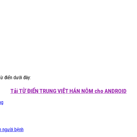
từ điển dưới đây:
Tải TỪ ĐIỂN TRUNG VIỆT HÁN NÔM cho ANDROID
ng
m người bệnh