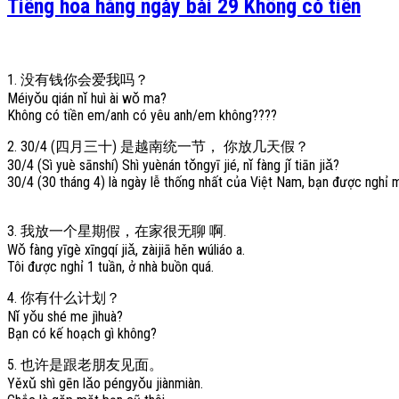
Tiếng hoa hằng ngày bài 29 Không có tiền
1. 没有钱你会爱我吗？
Méiyǒu qián nǐ huì ài wǒ ma?
Không có tiền em/anh có yêu anh/em không????
2. 30/4 (四月三十) 是越南统一节， 你放几天假？
30/4 (Sì yuè sānshí) Shì yuènán tǒngyī jié, nǐ fàng jǐ tiān jiǎ?
30/4 (30 tháng 4) là ngày lễ thống nhất của Việt Nam, bạn được nghỉ
3. 我放一个星期假，在家很无聊 啊.
Wǒ fàng yīgè xīngqí jiǎ, zàijiā hěn wúliáo a.
Tôi được nghỉ 1 tuần, ở nhà buồn quá.
4. 你有什么计划？
Nǐ yǒu shé me jìhuà?
Bạn có kế hoạch gì không?
5. 也许是跟老朋友见面。
Yěxǔ shì gēn lǎo péngyǒu jiànmiàn.