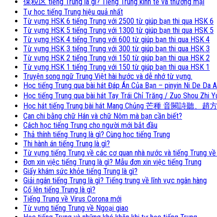
保税区 tiếng Trung là gì? Tiếng Trung kinh tế và thương mại
Tự học tiếng Trung hiệu quả nhất
Từ vựng HSK 6 tiếng Trung với 2500 từ giúp bạn thi qua HSK 6
Từ vựng HSK 5 tiếng Trung với 1300 từ giúp bạn thi qua HSK 5
Từ vựng HSK 4 tiếng Trung với 600 từ giúp bạn thi qua HSK 4
Từ vựng HSK 3 tiếng Trung với 300 từ giúp bạn thi qua HSK 3
Từ vựng HSK 2 tiếng Trung với 150 từ giúp bạn thi qua HSK 2
Từ vựng HSK 1 tiếng Trung với 150 từ giúp bạn thi qua HSK 1
Truyện song ngữ Trung Việt hài hước và dễ nhớ từ vựng.
Học tiếng Trung qua bài hát Đáp Án Của Bạn – pinyin Ni De
Học tiếng Trung qua bài hát Tay Trái Chỉ Trăng / Zuo Shou 
Học hát tiếng Trung bài hát Mang Chủng 芒種 音闕詩聽、趙方
Can chi bằng chữ Hán và chữ Nôm mà bạn cần biết?
Cách học tiếng Trung cho người mới bắt đầu
Thả thính tiếng Trung là gì? Cùng học tiếng Trung
Thi hành án tiếng Trung là gì?
Từ vựng tiếng Trung về các cơ quan nhà nước và tiếng Trung về
Đơn xin việc tiếng Trung là gì? Mẫu đơn xin việc tiếng Trung
Giấy khám sức khỏe tiếng Trung là gì?
Giải ngân tiếng Trung là gì? Tiếng trung về lĩnh vực ngân hàng
Cố lên tiếng Trung là gì?
Tiếng Trung về Virus Corona mới
Từ vựng tiếng Trung về Ngoại giao