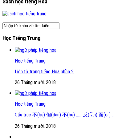
Sách học tiếng Hoa
Học Tiếng Trung
Học tiếng Trung
Liên từ trong tiếng Hoa phần 2
26 Tháng mười, 2018
Học tiếng Trung
Cấu trúc 不(bú) 但(dàn) 不(bú) …… 反(fǎn) 而(ér) …
26 Tháng mười, 2018