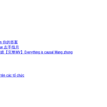
 Da An 你的答案
Zhi Yue 左手指月
婧【完整MV】Everything is causal Mang zhong
 tên các tổ chức