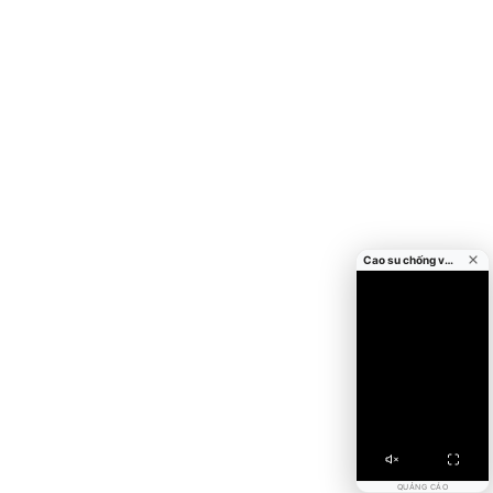
Cao su chống va đập cửa
QUẢNG CÁO