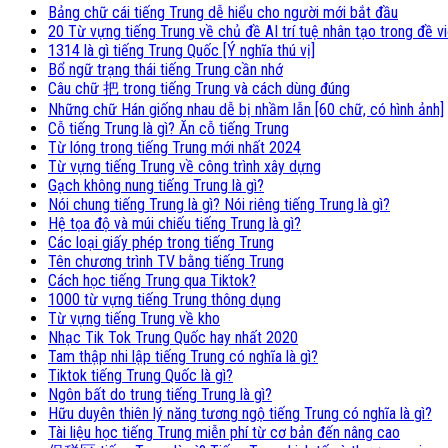
Bảng chữ cái tiếng Trung dễ hiểu cho người mới bắt đầu
20 Từ vựng tiếng Trung về chủ đề AI trí tuệ nhân tạo trong đề v
1314 là gì tiếng Trung Quốc [Ý nghĩa thú vị]
Bổ ngữ trạng thái tiếng Trung cần nhớ
Câu chữ 把 trong tiếng Trung và cách dùng đúng
Những chữ Hán giống nhau dễ bị nhầm lẫn [60 chữ, có hình ảnh]
Cỗ tiếng Trung là gì? Ăn cỗ tiếng Trung
Từ lóng trong tiếng Trung mới nhất 2024
Từ vựng tiếng Trung về công trình xây dựng
Gạch không nung tiếng Trung là gì?
Nói chung tiếng Trung là gì? Nói riêng tiếng Trung là gì?
Hệ tọa độ và múi chiếu tiếng Trung là gì?
Các loại giấy phép trong tiếng Trung
Tên chương trình TV bằng tiếng Trung
Cách học tiếng Trung qua Tiktok?
1000 từ vựng tiếng Trung thông dụng
Từ vựng tiếng Trung về kho
Nhạc Tik Tok Trung Quốc hay nhất 2020
Tam thập nhi lập tiếng Trung có nghĩa là gì?
Tiktok tiếng Trung Quốc là gì?
Ngôn bất do trung tiếng Trung là gì?
Hữu duyên thiên lý năng tương ngộ tiếng Trung có nghĩa là gì?
Tài liệu học tiếng Trung miễn phí từ cơ bản đến nâng cao