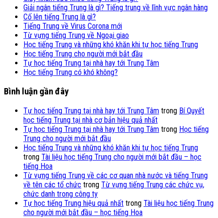
Giải ngân tiếng Trung là gì? Tiếng trung về lĩnh vực ngân hàng
Cố lên tiếng Trung là gì?
Tiếng Trung về Virus Corona mới
Từ vựng tiếng Trung về Ngoại giao
Học tiếng Trung và những khó khăn khi tự học tiếng Trung
Học tiếng Trung cho người mới bắt đầu
Tự học tiếng Trung tại nhà hay tới Trung Tâm
Học tiếng Trung có khó không?
Bình luận gần đây
Tự học tiếng Trung tại nhà hay tới Trung Tâm
trong
Bí Quyết
học tiếng Trung tại nhà cơ bản hiệu quả nhất
Tự học tiếng Trung tại nhà hay tới Trung Tâm
trong
Học tiếng
Trung cho người mới bắt đầu
Học tiếng Trung và những khó khăn khi tự học tiếng Trung
trong
Tài liệu học tiếng Trung cho người mới bắt đầu – học
tiếng Hoa
Từ vựng tiếng Trung về các cơ quan nhà nước và tiếng Trung
về tên các tổ chức
trong
Từ vựng tiếng Trung các chức vụ,
chức danh trong công ty
Tự học tiếng Trung hiệu quả nhất
trong
Tài liệu học tiếng Trung
cho người mới bắt đầu – học tiếng Hoa