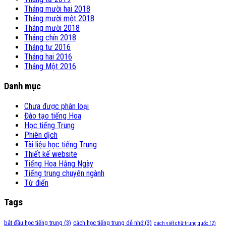
Tháng mười hai 2018
Tháng mười một 2018
Tháng mười 2018
Tháng chín 2018
Tháng tư 2016
Tháng hai 2016
Tháng Một 2016
Danh mục
Chưa được phân loại
Đào tạo tiếng Hoa
Học tiếng Trung
Phiên dịch
Tài liệu học tiếng Trung
Thiết kế website
Tiếng Hoa Hằng Ngày
Tiếng trung chuyên ngành
Từ điển
Tags
bắt đầu học tiếng trung
(3)
cách học tiếng trung dễ nhớ
(3)
cách viết chữ trung quốc
(2)