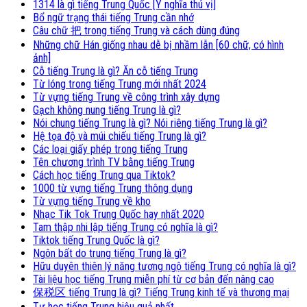
1314 là gì tiếng Trung Quốc [Ý nghĩa thú vị]
Bổ ngữ trạng thái tiếng Trung cần nhớ
Câu chữ 把 trong tiếng Trung và cách dùng đúng
Những chữ Hán giống nhau dễ bị nhầm lẫn [60 chữ, có hình
ảnh]
Cỗ tiếng Trung là gì? Ăn cỗ tiếng Trung
Từ lóng trong tiếng Trung mới nhất 2024
Từ vựng tiếng Trung về công trình xây dựng
Gạch không nung tiếng Trung là gì?
Nói chung tiếng Trung là gì? Nói riêng tiếng Trung là gì?
Hệ tọa độ và múi chiếu tiếng Trung là gì?
Các loại giấy phép trong tiếng Trung
Tên chương trình TV bằng tiếng Trung
Cách học tiếng Trung qua Tiktok?
1000 từ vựng tiếng Trung thông dụng
Từ vựng tiếng Trung về kho
Nhạc Tik Tok Trung Quốc hay nhất 2020
Tam thập nhi lập tiếng Trung có nghĩa là gì?
Tiktok tiếng Trung Quốc là gì?
Ngôn bất do trung tiếng Trung là gì?
Hữu duyên thiên lý năng tương ngộ tiếng Trung có nghĩa là gì?
Tài liệu học tiếng Trung miễn phí từ cơ bản đến nâng cao
保税区 tiếng Trung là gì? Tiếng Trung kinh tế và thương mại
Tự học tiếng Trung hiệu quả nhất