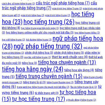
cấu trúc ngữ pháp tiếng hoa
(7)
cấu
cách đọc số trong tiếng trung
(2)
trúc ngữ pháp tiếng trung
(7)
giáo trình học tiếng Trung
(2)
giáo trình ngữ pháp
học tiếng
tiếng trung pdf
(2)
giáo trình tiếng hoa
(2)
giáo trình tiếng trung
(2)
học tiếng trung
(26)
hoa
(23)
học tiếng trung có
khó không
(4)
học tiếng trung mất bao nhiêu năm
học tiếng trung giao tiếp mỗi ngày
(2)
(3)
học tiếng trung online miễn phí cho người mới bắt đầu
(3)
học tiếng trung ở đâu
(2)
ngữ pháp tiếng hoa
học viết tiếng trung
(2)
hỏi đường tiếng trung
(2)
ngữ pháp tiếng trung
(32)
(28)
ngữ pháp tiếng
phiên dịch tiếng hoa
(3)
phiên dịch tiếng trung
(3)
phần mềm tự
trung có khó không
(2)
thiet ke web chuẩn seo
(4)
học tiếng trung
(3)
thiết kế web
quy tắc viết tiếng trung
(2)
tiếng hoa chuyên ngành
(13)
đa ngôn ngữ
(3)
tiếng hoa
(3)
tiếng hoa hằng ngày
(24)
tiếng
tiếng hoa xây dựng
(4)
tiếng trung chuyên ngành
(15)
trung
(5)
tiếng trung chuyên
tiếng trung xây
tiếng trung là gì
(3)
ngành massage
(2)
tiếng trung thương mại
(2)
dựng
(6)
từ
trang web học tiếng trung cho người mới bắt đầu
(2)
Tòa án tiếng trung là gì
(2)
tự học tiếng hoa
vựng tiếng trung
(6)
từ điển trung việt
(3)
tự học tiếng trung
(17)
(15)
vị thuốc đông ý tiếng trung
(2)