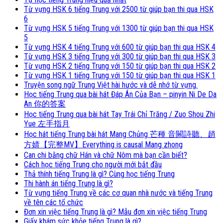
Từ vựng HSK 6 tiếng Trung với 2500 từ giúp bạn thi qua HSK
6
Từ vựng HSK 5 tiếng Trung với 1300 từ giúp bạn thi qua HSK
5
Từ vựng HSK 4 tiếng Trung với 600 từ giúp bạn thi qua HSK 4
Từ vựng HSK 3 tiếng Trung với 300 từ giúp bạn thi qua HSK 3
Từ vựng HSK 2 tiếng Trung với 150 từ giúp bạn thi qua HSK 2
Từ vựng HSK 1 tiếng Trung với 150 từ giúp bạn thi qua HSK 1
Truyện song ngữ Trung Việt hài hước và dễ nhớ từ vựng.
Học tiếng Trung qua bài hát Đáp Án Của Bạn – pinyin Ni De Da
An 你的答案
Học tiếng Trung qua bài hát Tay Trái Chỉ Trăng / Zuo Shou Zhi
Yue 左手指月
Học hát tiếng Trung bài hát Mang Chủng 芒種 音闕詩聽、趙
方婧【完整MV】Everything is causal Mang zhong
Can chi bằng chữ Hán và chữ Nôm mà bạn cần biết?
Cách học tiếng Trung cho người mới bắt đầu
Thả thính tiếng Trung là gì? Cùng học tiếng Trung
Thi hành án tiếng Trung là gì?
Từ vựng tiếng Trung về các cơ quan nhà nước và tiếng Trung
về tên các tổ chức
Đơn xin việc tiếng Trung là gì? Mẫu đơn xin việc tiếng Trung
Giấy khám sức khỏe tiếng Trung là gì?