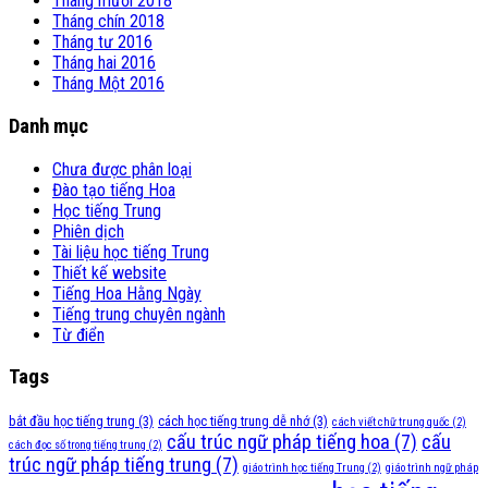
Tháng mười 2018
Tháng chín 2018
Tháng tư 2016
Tháng hai 2016
Tháng Một 2016
Danh mục
Chưa được phân loại
Đào tạo tiếng Hoa
Học tiếng Trung
Phiên dịch
Tài liệu học tiếng Trung
Thiết kế website
Tiếng Hoa Hằng Ngày
Tiếng trung chuyên ngành
Từ điển
Tags
bắt đầu học tiếng trung
(3)
cách học tiếng trung dễ nhớ
(3)
cách viết chữ trung quốc
(2)
cấu trúc ngữ pháp tiếng hoa
(7)
cấu
cách đọc số trong tiếng trung
(2)
trúc ngữ pháp tiếng trung
(7)
giáo trình học tiếng Trung
(2)
giáo trình ngữ pháp