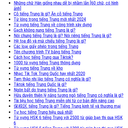
Những chữ Hán giống nhau dễ bị nhầm lẫn [60 chữ, có hình
ảnh]
Cỗ tiếng Trung là gì? Ăn cỗ tiếng Trung
Từ lóng trong tiếng Trung mới nhất 2024
Từ vựng tiếng Trung về công trình xây dựng
Gạch không nung tiếng Trung là gì?
Nói chung tiếng Trung là gì? Nói riêng tiếng Trung là gì?
Hệ tọa độ và múi chiếu tiếng Trung là gì?
Các loại giấy phép trong tiếng Trung
Tên chương trình TV bằng tiếng Trung
Cách học tiếng Trung qua Tiktok?
1000 từ vựng tiếng Trung thông dụng
Từ vựng tiếng Trung về kho
Nhạc Tik Tok Trung Quốc hay nhất 2020
Tam thập nhi lập tiếng Trung có nghĩa là gì?
Tiktok tiếng Trung Quốc là gì?
Ngôn bất do trung tiếng Trung là gì?
Hữu duyên thiên lý năng tương ngộ tiếng Trung có nghĩa là gì?
Tài liệu học tiếng Trung miễn phí từ cơ bản đến nâng cao
保税区 tiếng Trung là gì? Tiếng Trung kinh tế và thương mại
Tự học tiếng Trung hiệu quả nhất
Từ vựng HSK 6 tiếng Trung với 2500 từ giúp bạn thi qua HSK
6