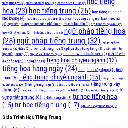
học tiếng
tiếng trung pdf
(2)
giáo trình tiếng hoa
(2)
giáo trình tiếng trung
(2)
học tiếng trung
(26)
hoa
(23)
học tiếng trung có
khó không
(4)
học tiếng trung mất bao nhiêu năm
học tiếng trung giao tiếp mỗi ngày
(2)
(3)
học tiếng trung online miễn phí cho người mới bắt đầu
(3)
học tiếng trung ở đâu
(2)
ngữ pháp tiếng hoa
học viết tiếng trung
(2)
hỏi đường tiếng trung
(2)
ngữ pháp tiếng trung
(32)
(28)
ngữ pháp tiếng
phiên dịch tiếng hoa
(3)
phiên dịch tiếng trung
(3)
phần mềm tự
trung có khó không
(2)
thiet ke web chuẩn seo
(4)
học tiếng trung
(3)
thiết kế web
quy tắc viết tiếng trung
(2)
tiếng hoa chuyên ngành
(13)
đa ngôn ngữ
(3)
tiếng hoa
(3)
tiếng hoa hằng ngày
(24)
tiếng
tiếng hoa xây dựng
(4)
tiếng trung chuyên ngành
(15)
trung
(5)
tiếng trung chuyên
tiếng trung xây
tiếng trung là gì
(3)
ngành massage
(2)
tiếng trung thương mại
(2)
dựng
(6)
từ
trang web học tiếng trung cho người mới bắt đầu
(2)
Tòa án tiếng trung là gì
(2)
tự học tiếng hoa
vựng tiếng trung
(6)
từ điển trung việt
(3)
tự học tiếng trung
(17)
(15)
vị thuốc đông ý tiếng trung
(2)
Giáo Trình Học Tiếng Trung