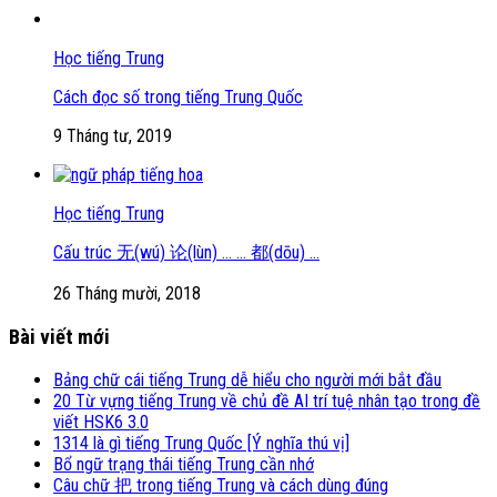
Học tiếng Trung
Cách đọc số trong tiếng Trung Quốc
9 Tháng tư, 2019
Học tiếng Trung
Cấu trúc 无(wú) 论(lùn) … … 都(dōu) …
26 Tháng mười, 2018
Bài viết mới
Bảng chữ cái tiếng Trung dễ hiểu cho người mới bắt đầu
20 Từ vựng tiếng Trung về chủ đề AI trí tuệ nhân tạo trong đề
viết HSK6 3.0
1314 là gì tiếng Trung Quốc [Ý nghĩa thú vị]
Bổ ngữ trạng thái tiếng Trung cần nhớ
Câu chữ 把 trong tiếng Trung và cách dùng đúng