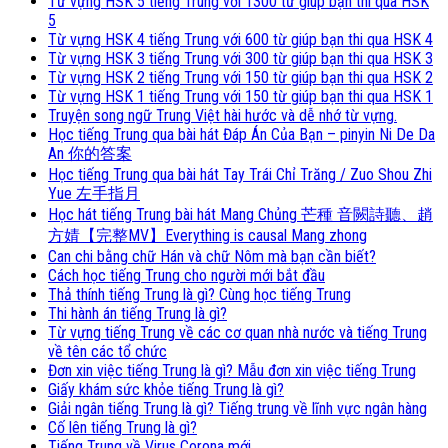
Từ vựng HSK 5 tiếng Trung với 1300 từ giúp bạn thi qua HSK
5
Từ vựng HSK 4 tiếng Trung với 600 từ giúp bạn thi qua HSK 4
Từ vựng HSK 3 tiếng Trung với 300 từ giúp bạn thi qua HSK 3
Từ vựng HSK 2 tiếng Trung với 150 từ giúp bạn thi qua HSK 2
Từ vựng HSK 1 tiếng Trung với 150 từ giúp bạn thi qua HSK 1
Truyện song ngữ Trung Việt hài hước và dễ nhớ từ vựng.
Học tiếng Trung qua bài hát Đáp Án Của Bạn – pinyin Ni De Da
An 你的答案
Học tiếng Trung qua bài hát Tay Trái Chỉ Trăng / Zuo Shou Zhi
Yue 左手指月
Học hát tiếng Trung bài hát Mang Chủng 芒種 音闕詩聽、趙
方婧【完整MV】Everything is causal Mang zhong
Can chi bằng chữ Hán và chữ Nôm mà bạn cần biết?
Cách học tiếng Trung cho người mới bắt đầu
Thả thính tiếng Trung là gì? Cùng học tiếng Trung
Thi hành án tiếng Trung là gì?
Từ vựng tiếng Trung về các cơ quan nhà nước và tiếng Trung
về tên các tổ chức
Đơn xin việc tiếng Trung là gì? Mẫu đơn xin việc tiếng Trung
Giấy khám sức khỏe tiếng Trung là gì?
Giải ngân tiếng Trung là gì? Tiếng trung về lĩnh vực ngân hàng
Cố lên tiếng Trung là gì?
Tiếng Trung về Virus Corona mới