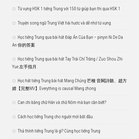
Từ vựng HSK 1 tiếng Trung với 150 từ giúp bạn thi qua HSK 1
Truyện song ngữ Trung Việt hài hước và dễ nhớ từ vựng.
Học tiếng Trung qua bài hát Đáp Án Của Bạn – pinyin Ni De Da
An 你的答案
Học tiếng Trung qua bài hát Tay Trái Chỉ Trăng / Zuo Shou Zhi
Yue 左手指月
Học hát tiếng Trung bài hát Mang Chủng 芒種 音闕詩聽、趙方
婧【完整MV】Everything is causal Mang zhong
Can chi bằng chữ Hán và chữ Nôm mà bạn cần biết?
Cách học tiếng Trung cho người mới bắt đầu
Thả thính tiếng Trung là gì? Cùng học tiếng Trung