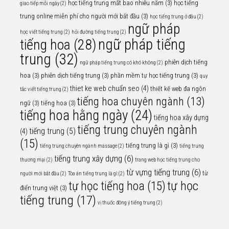
học tiếng trung mất bao nhiêu năm
(3)
học tiếng
giao tiếp mỗi ngày
(2)
trung online miễn phí cho người mới bắt đầu
(3)
học tiếng trung ở đâu
(2)
ngữ pháp
học viết tiếng trung
(2)
hỏi đường tiếng trung
(2)
ngữ pháp tiếng
tiếng hoa
(28)
trung
(32)
phiên dịch tiếng
ngữ pháp tiếng trung có khó không
(2)
hoa
(3)
phiên dịch tiếng trung
(3)
phần mềm tự học tiếng trung
(3)
quy
thiet ke web chuẩn seo
(4)
thiết kế web đa ngôn
tắc viết tiếng trung
(2)
tiếng hoa chuyên ngành
(13)
ngữ
(3)
tiếng hoa
(3)
tiếng hoa hằng ngày
(24)
tiếng hoa xây dựng
tiếng trung chuyên ngành
tiếng trung
(5)
(4)
(15)
tiếng trung là gì
(3)
tiếng trung chuyên ngành massage
(2)
tiếng trung
tiếng trung xây dựng
(6)
thương mại
(2)
trang web học tiếng trung cho
từ vựng tiếng trung
(6)
từ
người mới bắt đầu
(2)
Tòa án tiếng trung là gì
(2)
tự học
tự học tiếng hoa
(15)
điển trung việt
(3)
tiếng trung
(17)
vị thuốc đông ý tiếng trung
(2)