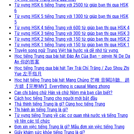
Từ vựng HSK 6 tiếng Trung với 2500 từ giúp bạn thi qua HSK
6
Từ vựng HSK 5 tiếng Trung với 1300 từ giúp bạn thi qua HSK
5
Từ vựng HSK 4 tiếng Trung với 600 từ giúp bạn thi qua HSK 4
Từ vựng HSK 3 tiếng Trung với 300 từ giúp bạn thi qua HSK 3
Từ vựng HSK 2 tiếng Trung với 150 từ giúp bạn thi qua HSK 2
Từ vựng HSK 1 tiếng Trung với 150 từ giúp bạn thi qua HSK 1
Truyện song ngữ Trung Việt hài hước và dễ nhớ từ vựng.
Học tiếng Trung qua bài hát Đáp Án Của Bạn – pinyin Ni De Da
An 你的答案
Học tiếng Trung qua bài hát Tay Trái Chỉ Trăng / Zuo Shou Zhi
Yue 左手指月
Học hát tiếng Trung bài hát Mang Chủng 芒種 音闕詩聽、趙
方婧【完整MV】Everything is causal Mang zhong
Can chi bằng chữ Hán và chữ Nôm mà bạn cần biết?
Cách học tiếng Trung cho người mới bắt đầu
Thả thính tiếng Trung là gì? Cùng học tiếng Trung
Thi hành án tiếng Trung là gì?
Từ vựng tiếng Trung về các cơ quan nhà nước và tiếng Trung
về tên các tổ chức
Đơn xin việc tiếng Trung là gì? Mẫu đơn xin việc tiếng Trung
Giấy khám sức khỏe tiếng Trung là gì?