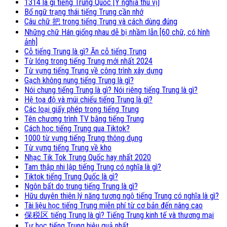
1314 là gì tiếng Trung Quốc [Ý nghĩa thú vị]
Bổ ngữ trạng thái tiếng Trung cần nhớ
Câu chữ 把 trong tiếng Trung và cách dùng đúng
Những chữ Hán giống nhau dễ bị nhầm lẫn [60 chữ, có hình
ảnh]
Cỗ tiếng Trung là gì? Ăn cỗ tiếng Trung
Từ lóng trong tiếng Trung mới nhất 2024
Từ vựng tiếng Trung về công trình xây dựng
Gạch không nung tiếng Trung là gì?
Nói chung tiếng Trung là gì? Nói riêng tiếng Trung là gì?
Hệ tọa độ và múi chiếu tiếng Trung là gì?
Các loại giấy phép trong tiếng Trung
Tên chương trình TV bằng tiếng Trung
Cách học tiếng Trung qua Tiktok?
1000 từ vựng tiếng Trung thông dụng
Từ vựng tiếng Trung về kho
Nhạc Tik Tok Trung Quốc hay nhất 2020
Tam thập nhi lập tiếng Trung có nghĩa là gì?
Tiktok tiếng Trung Quốc là gì?
Ngôn bất do trung tiếng Trung là gì?
Hữu duyên thiên lý năng tương ngộ tiếng Trung có nghĩa là gì?
Tài liệu học tiếng Trung miễn phí từ cơ bản đến nâng cao
保税区 tiếng Trung là gì? Tiếng Trung kinh tế và thương mại
Tự học tiếng Trung hiệu quả nhất