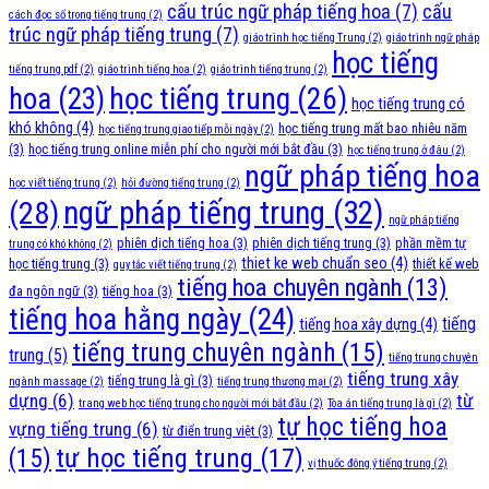
cấu trúc ngữ pháp tiếng hoa
(7)
cấu
cách đọc số trong tiếng trung
(2)
trúc ngữ pháp tiếng trung
(7)
giáo trình học tiếng Trung
(2)
giáo trình ngữ pháp
học tiếng
tiếng trung pdf
(2)
giáo trình tiếng hoa
(2)
giáo trình tiếng trung
(2)
học tiếng trung
(26)
hoa
(23)
học tiếng trung có
khó không
(4)
học tiếng trung mất bao nhiêu năm
học tiếng trung giao tiếp mỗi ngày
(2)
(3)
học tiếng trung online miễn phí cho người mới bắt đầu
(3)
học tiếng trung ở đâu
(2)
ngữ pháp tiếng hoa
học viết tiếng trung
(2)
hỏi đường tiếng trung
(2)
ngữ pháp tiếng trung
(32)
(28)
ngữ pháp tiếng
phiên dịch tiếng hoa
(3)
phiên dịch tiếng trung
(3)
phần mềm tự
trung có khó không
(2)
thiet ke web chuẩn seo
(4)
học tiếng trung
(3)
thiết kế web
quy tắc viết tiếng trung
(2)
tiếng hoa chuyên ngành
(13)
đa ngôn ngữ
(3)
tiếng hoa
(3)
tiếng hoa hằng ngày
(24)
tiếng
tiếng hoa xây dựng
(4)
tiếng trung chuyên ngành
(15)
trung
(5)
tiếng trung chuyên
tiếng trung xây
tiếng trung là gì
(3)
ngành massage
(2)
tiếng trung thương mại
(2)
dựng
(6)
từ
trang web học tiếng trung cho người mới bắt đầu
(2)
Tòa án tiếng trung là gì
(2)
tự học tiếng hoa
vựng tiếng trung
(6)
từ điển trung việt
(3)
tự học tiếng trung
(17)
(15)
vị thuốc đông ý tiếng trung
(2)