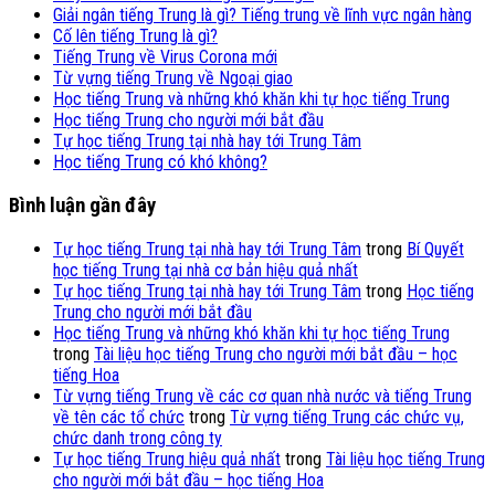
Giải ngân tiếng Trung là gì? Tiếng trung về lĩnh vực ngân hàng
Cố lên tiếng Trung là gì?
Tiếng Trung về Virus Corona mới
Từ vựng tiếng Trung về Ngoại giao
Học tiếng Trung và những khó khăn khi tự học tiếng Trung
Học tiếng Trung cho người mới bắt đầu
Tự học tiếng Trung tại nhà hay tới Trung Tâm
Học tiếng Trung có khó không?
Bình luận gần đây
Tự học tiếng Trung tại nhà hay tới Trung Tâm
trong
Bí Quyết
học tiếng Trung tại nhà cơ bản hiệu quả nhất
Tự học tiếng Trung tại nhà hay tới Trung Tâm
trong
Học tiếng
Trung cho người mới bắt đầu
Học tiếng Trung và những khó khăn khi tự học tiếng Trung
trong
Tài liệu học tiếng Trung cho người mới bắt đầu – học
tiếng Hoa
Từ vựng tiếng Trung về các cơ quan nhà nước và tiếng Trung
về tên các tổ chức
trong
Từ vựng tiếng Trung các chức vụ,
chức danh trong công ty
Tự học tiếng Trung hiệu quả nhất
trong
Tài liệu học tiếng Trung
cho người mới bắt đầu – học tiếng Hoa