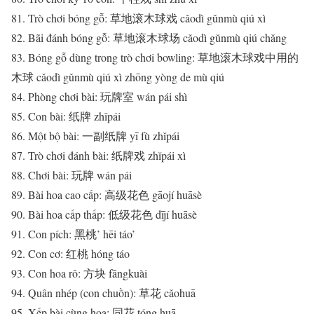
81. Trò chơi bóng gỗ: 草地滚木球戏 cǎodì gǔnmù qiú xì
82. Bãi đánh bóng gỗ: 草地滚木球场 cǎodì gǔnmù qiú chǎng
83. Bóng gỗ dùng trong trò chơi bowling: 草地滚木球戏中用的
木球 cǎodì gǔnmù qiú xì zhōng yòng de mù qiú
84. Phòng chơi bài: 玩牌室 wán pái shì
85. Con bài: 纸牌 zhǐpái
86. Một bộ bài: 一副纸牌 yī fù zhǐpái
87. Trò chơi đánh bài: 纸牌戏 zhǐpái xì
88. Chơi bài: 玩牌 wán pái
89. Bài hoa cao cấp: 高级花色 gāojí huāsè
90. Bài hoa cấp thấp: 低级花色 dījí huāsè
91. Con pích: 黑桃’ hēi táo’
92. Con cơ: 红桃 hóng táo
93. Con hoa rô: 方块 fāngkuài
94. Quân nhép (con chuồn): 草花 cǎohuā
95. Xếp bài cùng hoa: 同花 tóng huā