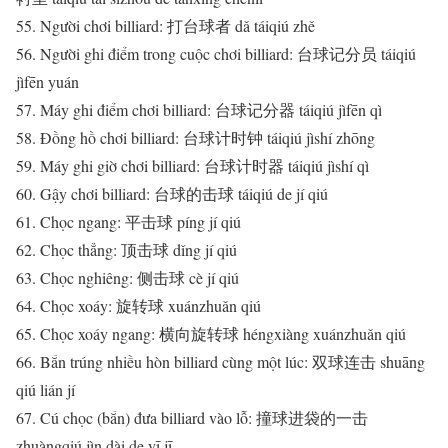
55. Người chơi billiard: 打台球者 dǎ táiqiú zhě
56. Người ghi điểm trong cuộc chơi billiard: 台球记分员 táiqiú
jìfēn yuán
57. Máy ghi điểm chơi billiard: 台球记分器 táiqiú jìfēn qì
58. Đồng hồ chơi billiard: 台球计时钟 táiqiú jìshí zhōng
59. Máy ghi giờ chơi billiard: 台球计时器 táiqiú jìshí qì
60. Gậy chơi billiard: 台球的击球 táiqiú de jí qiú
61. Chọc ngang: 平击球 píng jí qiú
62. Chọc thẳng: 顶击球 dǐng jí qiú
63. Chọc nghiêng: 侧击球 cè jí qiú
64. Chọc xoáy: 旋转球 xuánzhuǎn qiú
65. Chọc xoáy ngang: 横向旋转球 héngxiàng xuánzhuǎn qiú
66. Bắn trúng nhiều hòn billiard cùng một lúc: 双球连击 shuāng
qiú lián jí
67. Cú chọc (bắn) đưa billiard vào lỗ: 撞球进袋的一击
zhuàngqiú jìn dài de yī jī