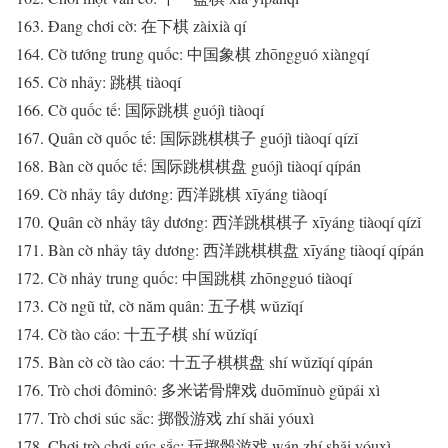
163. Đang chơi cờ: 在下棋 zàixià qí
164. Cờ tướng trung quốc: 中国象棋 zhōngguó xiàngqí
165. Cờ nhảy: 跳棋 tiàoqí
166. Cờ quốc tế: 国际跳棋 guójì tiàoqí
167. Quân cờ quốc tế: 国际跳棋棋子 guójì tiàoqí qízǐ
168. Bàn cờ quốc tế: 国际跳棋棋盘 guójì tiàoqí qípán
169. Cờ nhảy tây dương: 西洋跳棋 xīyáng tiàoqí
170. Quân cờ nhảy tây dương: 西洋跳棋棋子 xīyáng tiàoqí qízǐ
171. Bàn cờ nhảy tây dương: 西洋跳棋棋盘 xīyáng tiàoqí qípán
172. Cờ nhảy trung quốc: 中国跳棋 zhōngguó tiàoqí
173. Cờ ngũ tử, cờ năm quân: 五子棋 wǔzǐqí
174. Cờ tào cáo: 十五子棋 shí wǔzǐqí
175. Bàn cờ cờ tào cáo: 十五子棋棋盘 shí wǔzǐqí qípán
176. Trò chơi đôminô: 多米诺骨牌戏 duōmǐnuò gǔpái xì
177. Trò chơi súc sắc: 掷骰游戏 zhí shǎi yóuxì
178. Chơi trò chơi súc sắc: 玩掷骰游戏 wán zhí shǎi yóuxì