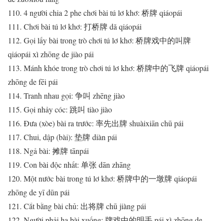
110. 4 người chia 2 phe chơi bài tú lơ khơ: 桥牌 qiáopái
111. Chơi bài tú lơ khơ: 打桥牌 dǎ qiáopái
112. Gọi lấy bài trong trò chơi tú lơ khơ: 桥牌戏中的叫牌
qiáopái xì zhōng de jiào pái
113. Mánh khóe trong trò chơi tú lơ khơ: 桥牌中的飞牌 qiáopái
zhōng de fēi pái
114. Tranh nhau gọi: 争叫 zhēng jiào
115. Gọi nhảy cóc: 跳叫 tiào jiào
116. Đưa (xòe) bài ra trước: 率先出牌 shuàixiān chū pái
117. Chui, dập (bài): 垫牌 diàn pái
118. Ngả bài: 摊牌 tānpái
119. Con bài độc nhất: 单张 dān zhāng
120. Một nước bài trong tú lơ khơ: 桥牌中的一墩牌 qiáopái
zhōng de yī dūn pái
121. Cắt bằng bài chủ: 出将牌 chū jiàng pái
122. Người phải hạ bài xuống: 牌戏中的明手 pái xì zhōng de