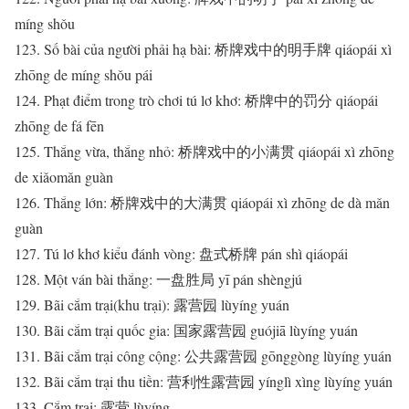
míng shǒu
123. Số bài của người phải hạ bài: 桥牌戏中的明手牌 qiáopái xì
zhōng de míng shǒu pái
124. Phạt điểm trong trò chơi tú lơ khơ: 桥牌中的罚分 qiáopái
zhōng de fá fēn
125. Thắng vừa, thắng nhỏ: 桥牌戏中的小满贯 qiáopái xì zhōng
de xiǎomǎn guàn
126. Thắng lớn: 桥牌戏中的大满贯 qiáopái xì zhōng de dà mǎn
guàn
127. Tú lơ khơ kiểu đánh vòng: 盘式桥牌 pán shì qiáopái
128. Một ván bài thắng: 一盘胜局 yī pán shèngjú
129. Bãi cắm trại(khu trại): 露营园 lùyíng yuán
130. Bãi cắm trại quốc gia: 国家露营园 guójiā lùyíng yuán
131. Bãi cắm trại công cộng: 公共露营园 gōnggòng lùyíng yuán
132. Bãi cắm trại thu tiền: 营利性露营园 yínglì xìng lùyíng yuán
133. Cắm trại: 露营 lùyíng