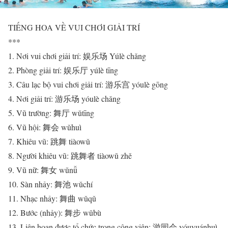
TIẾNG HOA VỀ VUI CHƠI GIẢI TRÍ
***
1. Nơi vui chơi giải trí: 娱乐场 Yúlè chǎng
2. Phòng giải trí: 娱乐厅 yúlè tīng
3. Câu lạc bộ vui chơi giải trí: 游乐宫 yóulè gōng
4. Nơi giải trí: 游乐场 yóulè chǎng
5. Vũ trường: 舞厅 wǔtīng
6. Vũ hội: 舞会 wǔhuì
7. Khiêu vũ: 跳舞 tiàowǔ
8. Người khiêu vũ: 跳舞者 tiàowǔ zhě
9. Vũ nữ: 舞女 wǔnǚ
10. Sàn nhảy: 舞池 wǔchí
11. Nhạc nhảy: 舞曲 wǔqǔ
12. Bước (nhảy): 舞步 wǔbù
13. Liên hoan được tổ chức trong công viên: 游园会 yóuyuánhuì