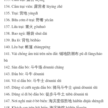
134. Cắm trại viên: 露营者 lùyíng zhě
135. Trại: 营地 yíngdì
136. Bữa cơm ở trại: 野餐 yěcān
137. Lửa trại: 篝火 gōuhuǒ
138. Bao ngủ: 睡袋 shuì dài
139. Ba lô: 背包 bèibāo
140. Lều bạt: 帐篷 zhàngpéng
141. Vải chống ẩm trải trên nền đất: 铺地防潮布 pū dì fángcháo
bù
142. Sân đấu bò: 斗牛场 dòuniú chǎng
143. Đấu bò: 斗牛 dòuniú
144. Võ sĩ đấu bò: 斗牛士 dòuniú shì
145. Dũng sĩ cưỡi ngựa đấu bò: 骑马斗牛士 qímǎ dòuniú shì
146. Dũng sĩ đi bộ đấu bò: 徒步斗牛土 túbù dòuniú tǔ
147. Nơi nghỉ mát ở bờ biển: 海滨度假胜地 hǎibīn dùjià shèngdì
148. Khách sạn trên bãi biển: 海滨旅馆 hǎibīn lǚguǎn