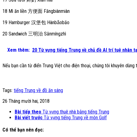
18 Mì ăn liền 方便面 Fāngbiànmiàn
19 Hamburger 汉堡包 Hànbǎobāo
20 Sandwich 三明治 Sānmíngzhì
Xem thêm:
20 Từ vựng tiếng Trung về chủ đề AI trí tuệ nhân t
Nếu bạn cần từ điển Trung Việt cho điện thoại, chúng tôi khuyên dùng 
Tags:
tiếng Trung về đồ ăn sáng
26 Tháng mười hai, 2018
Bài tiếp theo
Từ vựng thuê nhà bằng tiếng Trung
Bài viết trước
Từ vựng tiếng Trung về môn Golf
Có thể bạn nên đọc: