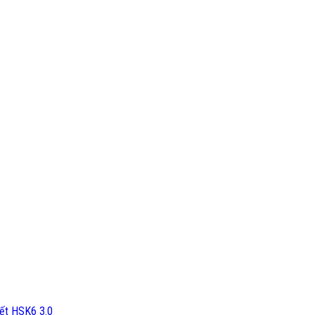
iết HSK6 3.0