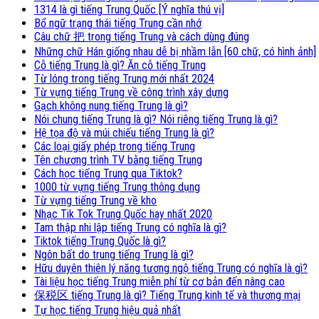
1314 là gì tiếng Trung Quốc [Ý nghĩa thú vị]
Bổ ngữ trạng thái tiếng Trung cần nhớ
Câu chữ 把 trong tiếng Trung và cách dùng đúng
Những chữ Hán giống nhau dễ bị nhầm lẫn [60 chữ, có hình ảnh]
Cỗ tiếng Trung là gì? Ăn cỗ tiếng Trung
Từ lóng trong tiếng Trung mới nhất 2024
Từ vựng tiếng Trung về công trình xây dựng
Gạch không nung tiếng Trung là gì?
Nói chung tiếng Trung là gì? Nói riêng tiếng Trung là gì?
Hệ tọa độ và múi chiếu tiếng Trung là gì?
Các loại giấy phép trong tiếng Trung
Tên chương trình TV bằng tiếng Trung
Cách học tiếng Trung qua Tiktok?
1000 từ vựng tiếng Trung thông dụng
Từ vựng tiếng Trung về kho
Nhạc Tik Tok Trung Quốc hay nhất 2020
Tam thập nhi lập tiếng Trung có nghĩa là gì?
Tiktok tiếng Trung Quốc là gì?
Ngôn bất do trung tiếng Trung là gì?
Hữu duyên thiên lý năng tương ngộ tiếng Trung có nghĩa là gì?
Tài liệu học tiếng Trung miễn phí từ cơ bản đến nâng cao
保税区 tiếng Trung là gì? Tiếng Trung kinh tế và thương mại
Tự học tiếng Trung hiệu quả nhất