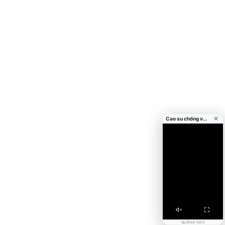
Cao su chống va đập cửa
QUẢNG CÁO