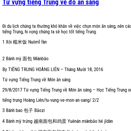
Từ vựng tiếng Trung về đồ ăn sáng
Đi du lịch chúng ta thường khó khăn về việc chọn món ăn sáng, nên cá
tiếng Trung, hi vọng chúng ta sẽ học tốt tiếng Trung.
1 Xôi 糯米饭 Nuòmǐ fàn
2 Bánh mỳ 面包 Miànbāo
By TIẾNG TRUNG HOÀNG LIÊN – Tháng Mười 18, 2016
Từ vựng Tiếng Trung về Món ăn sáng
29/8/2017 Từ vựng Tiếng Trung về Món ăn sáng – Học Tiếng Trung on
tiếng trung Hoàng Liên/tu-vung-ve-mon-an-sang/ 2/2
3 Bánh bao 包子 Bāozi
4 Bánh mỳ trứng 越南面包和鸡蛋 Yuènán miànbāo hé jīdàn