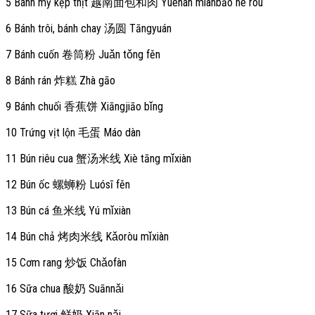
5 Bánh mỳ kẹp thịt 越南面包和肉 Yuènán miànbāo hé ròu
6 Bánh trôi, bánh chay 汤圆 Tāngyuán
7 Bánh cuốn 卷筒粉 Juǎn tǒng fěn
8 Bánh rán 炸糕 Zhà gāo
9 Bánh chuối 香蕉饼 Xiāngjiāo bǐng
10 Trứng vịt lộn 毛蛋 Máo dàn
11 Bún riêu cua 蟹汤米线 Xiè tāng mǐxiàn
12 Bún ốc 螺蛳粉 Luósī fěn
13 Bún cá 鱼米线 Yú mǐxiàn
14 Bún chả 烤肉米线 Kǎoròu mǐxiàn
15 Cơm rang 炒饭 Chǎofàn
16 Sữa chua 酸奶 Suānnǎi
17 Sữa tươi 鲜奶 Xiān nǎi